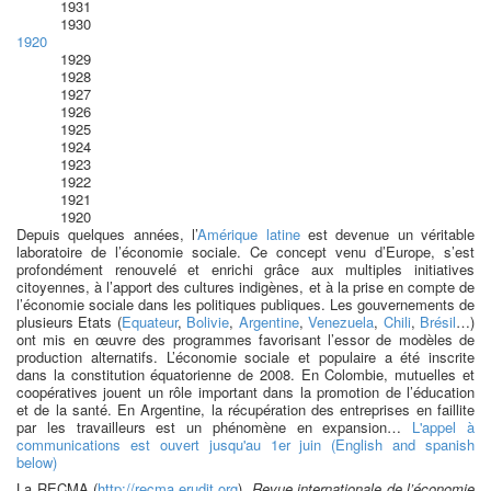
1931
1930
1920
1929
1928
1927
1926
1925
1924
1923
1922
1921
1920
Depuis quelques années, l’
Amérique latine
est devenue un véritable
laboratoire de l’économie sociale. Ce concept venu d’Europe, s’est
profondément renouvelé et enrichi grâce aux multiples initiatives
citoyennes, à l’apport des cultures indigènes, et à la prise en compte de
l’économie sociale dans les politiques publiques. Les gouvernements de
plusieurs Etats (
Equateur
,
Bolivie
,
Argentine
,
Venezuela
,
Chili
,
Brésil
…)
ont mis en œuvre des programmes favorisant l’essor de modèles de
production alternatifs. L’économie sociale et populaire a été inscrite
dans la constitution équatorienne de 2008. En Colombie, mutuelles et
coopératives jouent un rôle important dans la promotion de l’éducation
et de la santé. En Argentine, la récupération des entreprises en faillite
par les travailleurs est un phénomène en expansion…
L'appel à
communications est ouvert jusqu'au 1er juin (English and spanish
below)
La RECMA (
http://recma.erudit.org
),
Revue internationale de l’économie