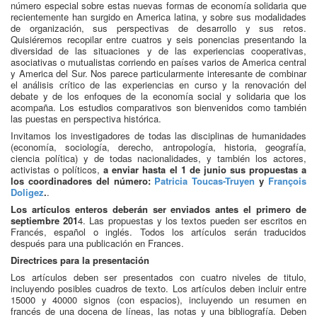
número especial sobre estas nuevas formas de economía solidaria que
recientemente han surgido en America latina, y sobre sus modalidades
de organización, sus perspectivas de desarrollo y sus retos.
Quisiéremos recopilar entre cuatros y seis ponencias presentando la
diversidad de las situaciones y de las experiencias cooperativas,
asociativas o mutualistas corriendo en países varios de America central
y America del Sur. Nos parece particularmente interesante de combinar
el análisis crítico de las experiencias en curso y la renovación del
debate y de los enfoques de la economía social y solidaria que los
acompaña. Los estudios comparativos son bienvenidos como también
las puestas en perspectiva histórica.
Invitamos los investigadores de todas las disciplinas de humanidades
(economía, sociología, derecho, antropología, historia, geografía,
ciencia política) y de todas nacionalidades, y también los actores,
activistas o políticos,
a enviar hasta el 1 de junio sus propuestas a
los coordinadores del número:
Patricia Toucas-Truyen
y
François
Doligez
.
.
Los artículos enteros deberán ser enviados antes el primero de
septiembre 201
4. Las propuestas y los textos pueden ser escritos en
Francés, español o inglés. Todos los artículos serán traducidos
después para una publicación en Frances.
Directrices para la presentación
Los artículos deben ser presentados con cuatro niveles de titulo,
incluyendo posibles cuadros de texto. Los artículos deben incluir entre
15000 y 40000 signos (con espacios), incluyendo un resumen en
francés de una docena de líneas, las notas y una bibliografía. Deben