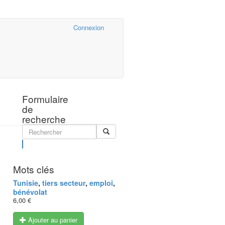
Cairn.info
Connexion
Formulaire
de
recherche
Rechercher
Mots clés
Tunisie
,
tiers secteur
,
emploi
,
bénévolat
6,00 €
Ajouter au panier