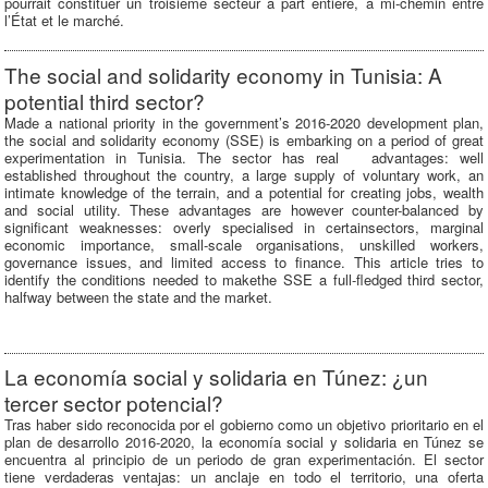
pourrait constituer un troisième secteur à part entière, à mi-chemin entre
l’État et le marché.
The social and solidarity economy in Tunisia: A
potential third sector?
Made a national priority in the government’s 2016-2020 development plan,
the social and solidarity economy (SSE) is embarking on a period of great
experimentation in Tunisia. The sector has real advantages: well
established throughout the country, a large supply of voluntary work, an
intimate knowledge of the terrain, and a potential for creating jobs, wealth
and social utility. These advantages are however counter-balanced by
significant weaknesses: overly specialised in certainsectors, marginal
economic importance, small-scale organisations, unskilled workers,
governance issues, and limited access to finance. This article tries to
identify the conditions needed to makethe SSE a full-fledged third sector,
halfway between the state and the market.
La economía social y solidaria en Túnez: ¿un
tercer sector potencial?
Tras haber sido reconocida por el gobierno como un objetivo prioritario en el
plan de desarrollo 2016-2020, la economía social y solidaria en Túnez se
encuentra al principio de un periodo de gran experimentación. El sector
tiene verdaderas ventajas: un anclaje en todo el territorio, una oferta