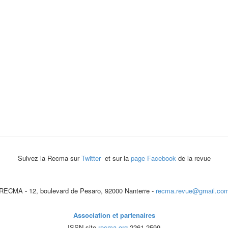
Suivez la Recma sur
Twitter
et sur la
page Facebook
de la revue
RECMA - 12, boulevard de Pesaro, 92000 Nanterre -
recma.revue@gmail.co
Association et partenaires
ISSN site
recma.org
2261-2599