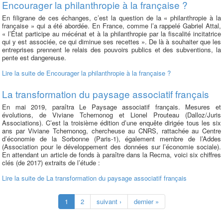
Encourager la philanthropie à la française ?
En filigrane de ces échanges, c’est la question de la « philanthropie à la
française » qui a été abordée. En France, comme l’a rappelé Gabriel Attal,
« l’État participe au mécénat et à la philanthropie par la fiscalité incitatrice
qui y est associée, ce qui diminue ses recettes ». De là à souhaiter que les
entreprises prennent le relais des pouvoirs publics et des subventions, la
pente est dangereuse.
Lire la suite
de Encourager la philanthropie à la française ?
La transformation du paysage associatif français
En mai 2019, paraîtra Le Paysage associatif français. Mesures et
évolutions, de Viviane Tchernonog et Lionel Prouteau (Dalloz/Juris
Associations). C’est la troisième édition d’une enquête dirigée tous les six
ans par Viviane Tchernonog, chercheuse au CNRS, rattachée au Centre
d’économie de la Sorbonne (Paris-1), également membre de l’Addes
(Association pour le développement des données sur l’économie sociale).
En attendant un article de fonds à paraître dans la Recma, voici six chiffres
clés (de 2017) extraits de l’étude :
Lire la suite
de La transformation du paysage associatif français
1
2
suivant ›
dernier »