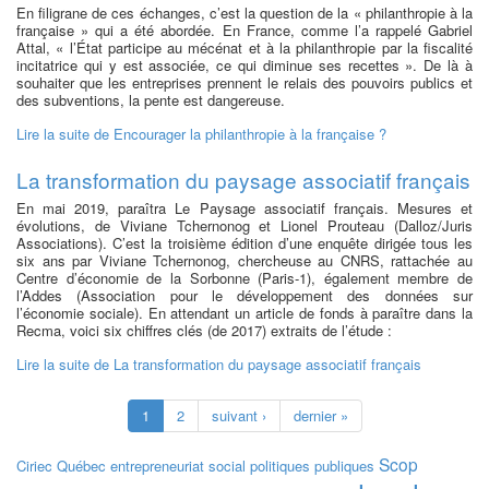
En filigrane de ces échanges, c’est la question de la « philanthropie à la
française » qui a été abordée. En France, comme l’a rappelé Gabriel
Attal, « l’État participe au mécénat et à la philanthropie par la fiscalité
incitatrice qui y est associée, ce qui diminue ses recettes ». De là à
souhaiter que les entreprises prennent le relais des pouvoirs publics et
des subventions, la pente est dangereuse.
Lire la suite
de Encourager la philanthropie à la française ?
La transformation du paysage associatif français
En mai 2019, paraîtra Le Paysage associatif français. Mesures et
évolutions, de Viviane Tchernonog et Lionel Prouteau (Dalloz/Juris
Associations). C’est la troisième édition d’une enquête dirigée tous les
six ans par Viviane Tchernonog, chercheuse au CNRS, rattachée au
Centre d’économie de la Sorbonne (Paris-1), également membre de
l’Addes (Association pour le développement des données sur
l’économie sociale). En attendant un article de fonds à paraître dans la
Recma, voici six chiffres clés (de 2017) extraits de l’étude :
Lire la suite
de La transformation du paysage associatif français
1
2
suivant ›
dernier »
Scop
Ciriec
Québec
entrepreneuriat social
politiques publiques