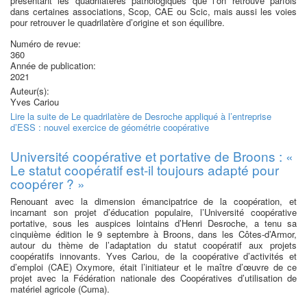
présentant les quadrilatères pathologiques que l’on retrouve parfois
dans certaines associations, Scop, CAE ou Scic, mais aussi les voies
pour retrouver le quadrilatère d’origine et son équilibre.
Numéro de revue:
360
Année de publication:
2021
Auteur(s):
Yves Cariou
Lire la suite
de Le quadrilatère de Desroche appliqué à l’entreprise
d’ESS : nouvel exercice de géométrie coopérative
Université coopérative et portative de Broons : «
Le statut coopératif est-il toujours adapté pour
coopérer ? »
Renouant avec la dimension émancipatrice de la coopération, et
incarnant son projet d’éducation populaire, l’Université coopérative
portative, sous les auspices lointains d’Henri Desroche, a tenu sa
cinquième édition le 9 septembre à Broons, dans les Côtes-d’Armor,
autour du thème de l’adaptation du statut coopératif aux projets
coopératifs innovants. Yves Cariou, de la coopérative d’activités et
d’emploi (CAE) Oxymore, était l’initiateur et le maître d’œuvre de ce
projet avec la Fédération nationale des Coopératives d’utilisation de
matériel agricole (Cuma).