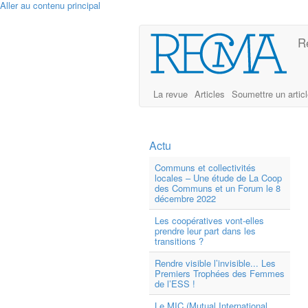
Aller au contenu principal
R
La revue
Articles
Soumettre un artic
Actu
Communs et collectivités
locales – Une étude de La Coop
des Communs et un Forum le 8
décembre 2022
Les coopératives vont-elles
prendre leur part dans les
transitions ?
Rendre visible l’invisible... Les
Premiers Trophées des Femmes
de l’ESS !
Le MIC (Mutual International