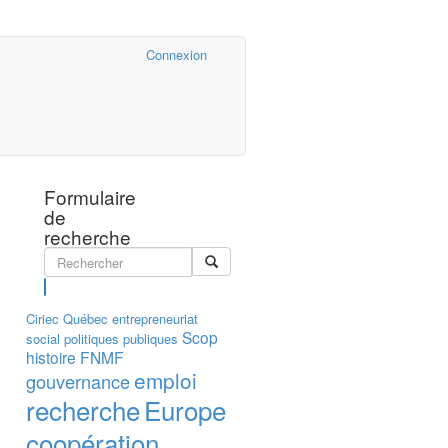
Cairn.info
Connexion
Formulaire
de
recherche
Rechercher
Ciriec
Québec
entrepreneuriat
Scop
social
politiques publiques
histoire
FNMF
emploi
gouvernance
recherche
Europe
coopération