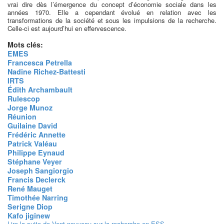
vrai dire dès l’émergence du concept d’économie sociale dans les
années 1970. Elle a cependant évolué en relation avec les
transformations de la société et sous les impulsions de la recherche.
Celle-ci est aujourd’hui en effervescence.
Mots clés:
EMES
Francesca Petrella
Nadine Richez-Battesti
IRTS
Édith Archambault
Rulescop
Jorge Munoz
Réunion
Guilaine David
Frédéric Annette
Patrick Valéau
Philippe Eynaud
Stéphane Veyer
Joseph Sangiorgio
Francis Declerck
René Mauget
Timothée Narring
Serigne Diop
Kafo jiginew
Lire la suite
de Vent nouveau sur la recherche en ESS