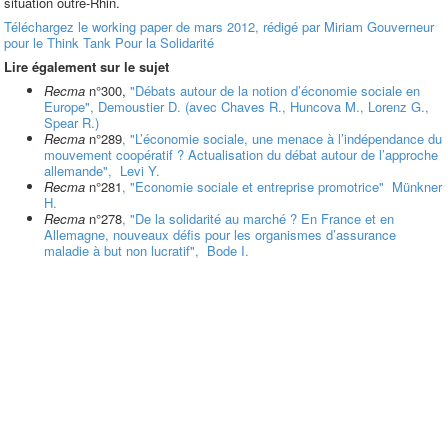
situation outre-Rhin.
Téléchargez le working paper de mars 2012, rédigé par Miriam Gouverneur
pour le Think Tank Pour la Solidarité
Lire également sur le sujet
Recma
n°300,
"Débats autour de la notion d’économie sociale en
Europe", Demoustier D. (avec Chaves R., Huncova M., Lorenz G.,
Spear R.)
Recma
n°289
, "L’économie sociale, une menace à l’indépendance du
mouvement coopératif ? Actualisation du débat autour de l’approche
allemande", Levi Y.
Recma
n°281
, "Economie sociale et entreprise promotrice" Münkner
H.
Recma
n°278
, "De la solidarité au marché ? En France et en
Allemagne, nouveaux défis pour les organismes d’assurance
maladie à but non lucratif", Bode I.