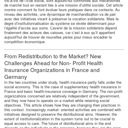
vis-à-vis de l’Etat social, sont aujourd’hui confrontés aux mécanismes
de marché tout en restant liés à une mission d’utilité sociale. Cet article
montre comment ils font évoluer leurs pratiques dans ce contexte. Au
niveau des activités, une dynamique de marchandisation va de pair
avec des initiatives visant à préserver la vocation solidariste. Mais le
degré d’institutionnalisation du système se révèle déterminant pour
l’égalité d’accès aux soins. L’avenir de la mission solidariste dépend
finalement des acteurs des caisses, car c’est à eux qu’il appartient
aujourd’hui de trouver de nouvelles pistes pour mieux encadrer la
compétition économique.
From Redistribution to the Market? New
Challenges Ahead for Non- Profit Health
Insurance Organizations in France and
Germany
In the two countries under study, health insurance partly falls under the
social economy. This is the case of supplementary health insurance in
France and basic health-insurance coverage in Germany. The non-profit
organizations concerned are relatively independent of the government,
and they now have to operate on a market while retaining social
objectives. This article shows how they are changing their practices in
this context. Increasingly market- oriented activities are combined with
initiatives designed to preserve the distributional aims. However, the
extent of institutionalization in the system turns out to be crucial to
equal access to care. The future of distributional aims in the end
depends on the individuals in the agencies, because they are the ones