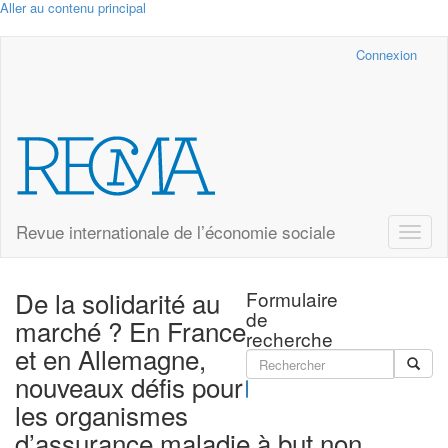
Aller au contenu principal
Cairn.info
Connexion
Revue internationale de l’économie sociale
Toggle
naviga
De la solidarité au
Formulaire
de
marché ? En France
recherche
et en Allemagne,
nouveaux défis pour
Rechercher
les organismes
d’assurance maladie à but non