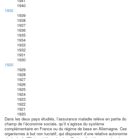
1941
1940
1930
1939
1938
1937
1936
1935
1934
1933
1932
1931
1930
1920
1929
1928
1927
1926
1925
1924
1923
1922
1921
1920
Dans les deux pays étudiés, l’assurance maladie relève en partie du
champ de l’économie sociale, qu’il s’agisse du système
complémentaire en France ou du régime de base en Allemagne. Ces
organismes à but non lucratif, qui disposent d’une relative autonomie