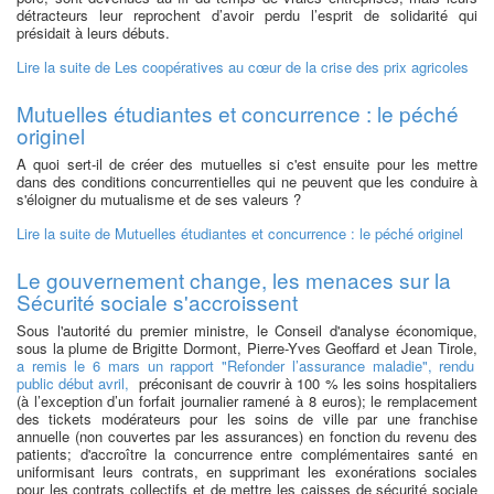
détracteurs leur reprochent d’avoir perdu l’esprit de solidarité qui
présidait à leurs débuts.
Lire la suite
de Les coopératives au cœur de la crise des prix agricoles
Mutuelles étudiantes et concurrence : le péché
originel
A quoi sert-il de créer des mutuelles si c'est ensuite pour les mettre
dans des conditions concurrentielles qui ne peuvent que les conduire à
s'éloigner du mutualisme et de ses valeurs ?
Lire la suite
de Mutuelles étudiantes et concurrence : le péché originel
Le gouvernement change, les menaces sur la
Sécurité sociale s'accroissent
Sous l'autorité du premier ministre, le Conseil d'analyse économique,
sous la plume de Brigitte Dormont, Pierre-Yves Geoffard et Jean Tirole,
a remis le 6 mars un rapport "Refonder l’assurance maladie", rendu
public début avril,
préconisant de couvrir à 100 % les soins hospitaliers
(à l’exception d’un forfait journalier ramené à 8 euros); le remplacement
des tickets modérateurs pour les soins de ville par une franchise
annuelle (non couvertes par les assurances) en fonction du revenu des
patients; d'accroître la concurrence entre complémentaires santé en
uniformisant leurs contrats, en supprimant les exonérations sociales
pour les contrats collectifs et de mettre les caisses de sécurité sociale