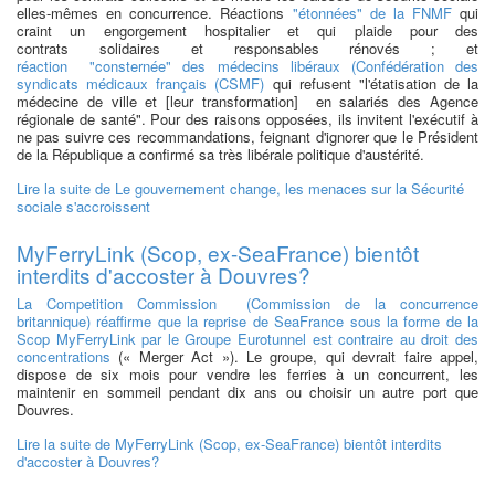
elles-mêmes en concurrence. Réactions
"étonnées" de la FNMF
qui
craint un engorgement hospitalier et qui plaide pour des
contrats solidaires et responsables rénovés ; et
réaction "consternée" des médecins libéraux (Confédération des
syndicats médicaux français (CSMF)
qui refusent "l'étatisation de la
médecine de ville et [leur transformation] en salariés des Agence
régionale de santé". Pour des raisons opposées, ils invitent l'exécutif à
ne pas suivre ces recommandations, feignant d'ignorer que le Président
de la République a confirmé sa très libérale politique d'austérité.
Lire la suite
de Le gouvernement change, les menaces sur la Sécurité
sociale s'accroissent
MyFerryLink (Scop, ex-SeaFrance) bientôt
interdits d'accoster à Douvres?
La Competition Commission (Commission de la concurrence
britannique) réaffirme que la reprise de SeaFrance sous la forme de la
Scop MyFerryLink par le Groupe Eurotunnel est contraire au droit des
concentrations
(« Merger Act »). Le groupe, qui devrait faire appel,
dispose de six mois pour vendre les ferries à un concurrent, les
maintenir en sommeil pendant dix ans ou choisir un autre port que
Douvres.
Lire la suite
de MyFerryLink (Scop, ex-SeaFrance) bientôt interdits
d'accoster à Douvres?