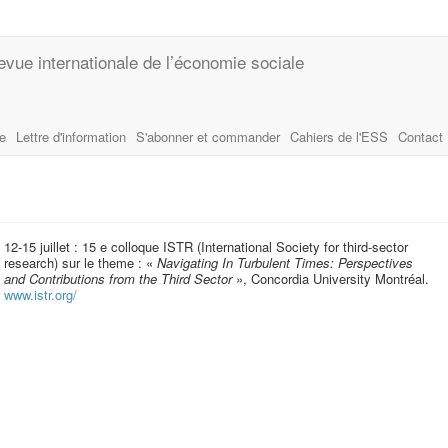
evue internationale de l’économie sociale
le
Lettre d'information
S'abonner et commander
Cahiers de l'ESS
Contact
12-15 juillet : 15 e colloque ISTR (International Society for third-sector
research) sur le theme : «
Navigating In Turbulent Times: Perspectives
and Contributions from the Third Sector
», Concordia University Montréal.
www.istr.org/