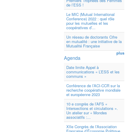
Premiers Trophées des Femmes
de l’ESS !
Le MIC (Mutual International
Conference) 2022 : quel rôle
pour les mutuelles et les
coopératives d’...
Un réseau de doctorants Cifre
en mutualité : une initiative de la
Mutualité Française
plus
Agenda
Date limite Appel à
communications « L’ESS et les
communs »
Conférence de l’ACI-CCR sur la
recherche coopérative mondiale
et européenne 2023
10 e congrès de l’AFS «
Intersections et circulations ».
Un atelier sur « Mondes
associatifs :...
XIIe Congrès de l’Association
Française d’Économie Politique