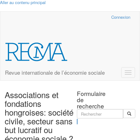
Aller au contenu principal
Cairn.info
Connexion
Revue internationale de l’économie sociale
Toggle
naviga
Associations et
Formulaire
de
fondations
recherche
hongroises: société
civile, secteur sans
Rechercher
but lucratif ou
économie sociale ?