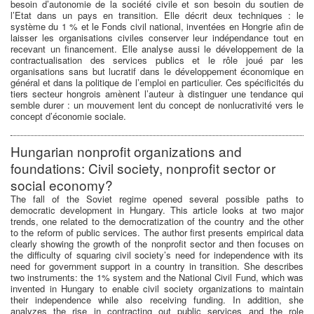
besoin d’autonomie de la société civile et son besoin du soutien de
l’Etat dans un pays en transition. Elle décrit deux techniques : le
système du 1 % et le Fonds civil national, inventées en Hongrie afin de
laisser les organisations civiles conserver leur indépendance tout en
recevant un financement. Elle analyse aussi le développement de la
contractualisation des services publics et le rôle joué par les
organisations sans but lucratif dans le développement économique en
général et dans la politique de l’emploi en particulier. Ces spécificités du
tiers secteur hongrois amènent l’auteur à distinguer une tendance qui
semble durer : un mouvement lent du concept de nonlucrativité vers le
concept d’économie sociale.
Hungarian nonprofit organizations and
foundations: Civil society, nonprofit sector or
social economy?
The fall of the Soviet regime opened several possible paths to
democratic development in Hungary. This article looks at two major
trends, one related to the democratization of the country and the other
to the reform of public services. The author first presents empirical data
clearly showing the growth of the nonprofit sector and then focuses on
the difficulty of squaring civil society’s need for independence with its
need for government support in a country in transition. She describes
two instruments: the 1% system and the National Civil Fund, which was
invented in Hungary to enable civil society organizations to maintain
their independence while also receiving funding. In addition, she
analyzes the rise in contracting out public services and the role