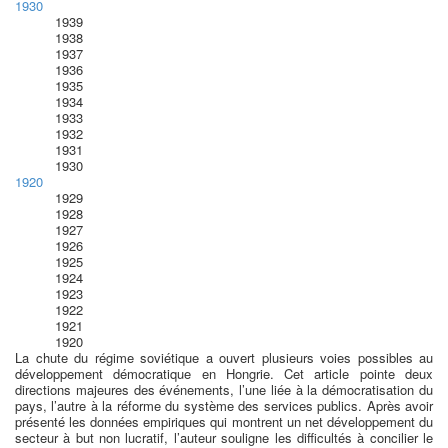
1930
1939
1938
1937
1936
1935
1934
1933
1932
1931
1930
1920
1929
1928
1927
1926
1925
1924
1923
1922
1921
1920
La chute du régime soviétique a ouvert plusieurs voies possibles au
développement démocratique en Hongrie. Cet article pointe deux
directions majeures des événements, l’une liée à la démocratisation du
pays, l’autre à la réforme du système des services publics. Après avoir
présenté les données empiriques qui montrent un net développement du
secteur à but non lucratif, l’auteur souligne les difficultés à concilier le