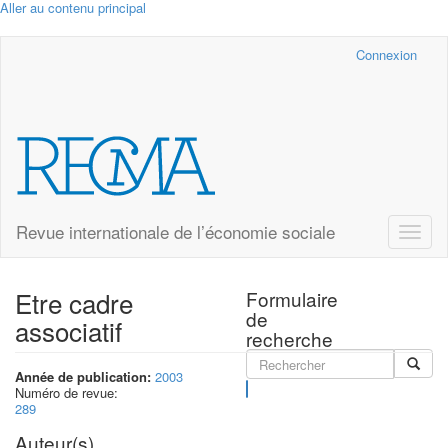
Aller au contenu principal
Cairn.info
Connexion
Revue internationale de l’économie sociale
Toggle
naviga
Etre cadre
Formulaire
de
associatif
recherche
Année de publication:
2003
Rechercher
Numéro de revue:
289
Auteur(s)