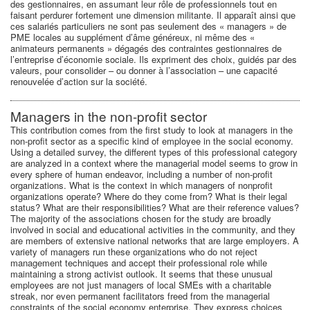
des gestionnaires, en assumant leur rôle de professionnels tout en
faisant perdurer fortement une dimension militante. Il apparaît ainsi que
ces salariés particuliers ne sont pas seulement des « managers » de
PME locales au supplément d’âme généreux, ni même des «
animateurs permanents » dégagés des contraintes gestionnaires de
l’entreprise d’économie sociale. Ils expriment des choix, guidés par des
valeurs, pour consolider – ou donner à l’association – une capacité
renouvelée d’action sur la société.
Managers in the non-profit sector
This contribution comes from the first study to look at managers in the
non-profit sector as a specific kind of employee in the social economy.
Using a detailed survey, the different types of this professional category
are analyzed in a context where the managerial model seems to grow in
every sphere of human endeavor, including a number of non-profit
organizations. What is the context in which managers of nonprofit
organizations operate? Where do they come from? What is their legal
status? What are their responsibilities? What are their reference values?
The majority of the associations chosen for the study are broadly
involved in social and educational activities in the community, and they
are members of extensive national networks that are large employers. A
variety of managers run these organizations who do not reject
management techniques and accept their professional role while
maintaining a strong activist outlook. It seems that these unusual
employees are not just managers of local SMEs with a charitable
streak, nor even permanent facilitators freed from the managerial
constraints of the social economy enterprise. They express choices