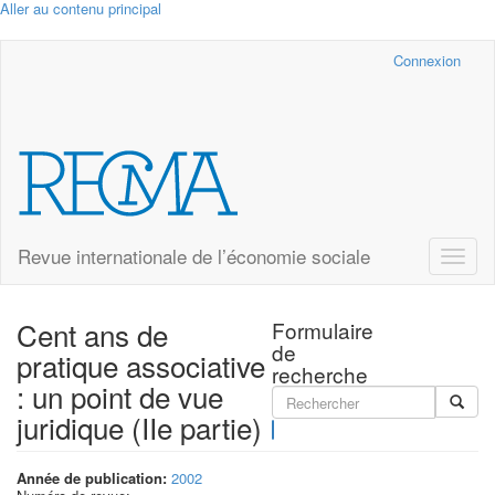
Aller au contenu principal
Cairn.info
Connexion
Revue internationale de l’économie sociale
Toggle
naviga
Cent ans de
Formulaire
de
pratique associative
recherche
: un point de vue
juridique (IIe partie)
Rechercher
Année de publication:
2002