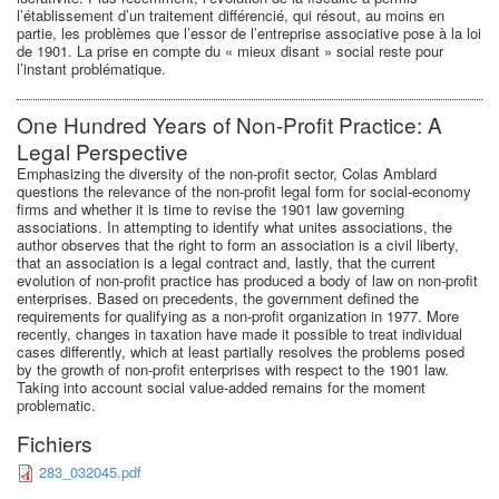
l’établissement d’un traitement différencié, qui résout, au moins en
partie, les problèmes que l’essor de l’entreprise associative pose à la loi
de 1901. La prise en compte du « mieux disant » social reste pour
l’instant problématique.
One Hundred Years of Non-Profit Practice: A
Legal Perspective
Emphasizing the diversity of the non-profit sector, Colas Amblard
questions the relevance of the non-profit legal form for social-economy
firms and whether it is time to revise the 1901 law governing
associations. In attempting to identify what unites associations, the
author observes that the right to form an association is a civil liberty,
that an association is a legal contract and, lastly, that the current
evolution of non-profit practice has produced a body of law on non-profit
enterprises. Based on precedents, the government defined the
requirements for qualifying as a non-profit organization in 1977. More
recently, changes in taxation have made it possible to treat individual
cases differently, which at least partially resolves the problems posed
by the growth of non-profit enterprises with respect to the 1901 law.
Taking into account social value-added remains for the moment
problematic.
Fichiers
283_032045.pdf