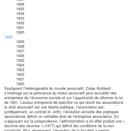
1936
1935
1934
1933
1932
1931
1930
1920
1929
1928
1927
1926
1925
1924
1923
1922
1921
1920
Soulignant l’hétérogénéité du monde associatif, Colas Amblard
s’interroge sur la pertinence du statut associatif pour accueillir des
entreprises de l’économie sociale et sur l’opportunité de réformer la loi
de 1901. L’auteur entreprend de spécifier ce qui réunit les associations :
le droit associatif est une liberté publique, l’association est,
juridiquement, un contrat et, enfin, l’évolution actuelle des pratiques
associatives définit un véritable droit de l’entreprise associative. En
s’appuyant sur la jurisprudence, l’administration a en effet produit une «
doctrine des oeuvres » (1977) qui définit les conditions de la non-
lucrativité. Plus récemment, l’évolution de la fiscalité a permis