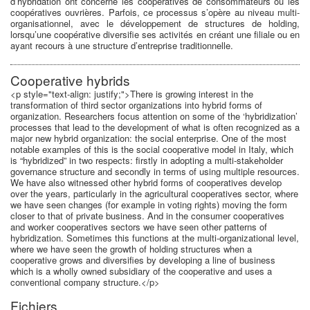
d’hybridation ont concerné les coopératives de consommateurs ou les
coopératives ouvrières. Parfois, ce processus s’opère au niveau multi-
organisationnel, avec le développement de structures de holding,
lorsqu’une coopérative diversifie ses activités en créant une filiale ou en
ayant recours à une structure d’entreprise traditionnelle.
Cooperative hybrids
<p style="text-align: justify;">There is growing interest in the
transformation of third sector organizations into hybrid forms of
organization. Researchers focus attention on some of the ‘hybridization’
processes that lead to the development of what is often recognized as a
major new hybrid organization: the social enterprise. One of the most
notable examples of this is the social cooperative model in Italy, which
is “hybridized” in two respects: firstly in adopting a multi-stakeholder
governance structure and secondly in terms of using multiple resources.
We have also witnessed other hybrid forms of cooperatives develop
over the years, particularly in the agricultural cooperatives sector, where
we have seen changes (for example in voting rights) moving the form
closer to that of private business. And in the consumer cooperatives
and worker cooperatives sectors we have seen other patterns of
hybridization. Sometimes this functions at the multi-organizational level,
where we have seen the growth of holding structures when a
cooperative grows and diversifies by developing a line of business
which is a wholly owned subsidiary of the cooperative and uses a
conventional company structure.</p>
Fichiers