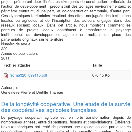
projets présentent deux itinéraires divergents de construction territoriale de
l’action de développement : préconstruit des zonages environnementaux et
périmètre contraint, d’une part, et co-construction territoriale, d’autre part.
Ces dynamiques territoriales résultent des effets conjugués des institutions
locales ou agricoles et de l’inscription des acteurs engagés dans des
réseaux sociaux locaux. Dans cet article, nous montrons comment les
porteurs de projets locaux contribuent à transformer le paysage
institutionnel du développement agricole en mettant en place des
partenariats originaux sur le territoire.
Numéro de revue:
320
Année de publication:
2011
Fichier attaché
Taille
recma320_099115.pdf
670.45 Ko
Auteur(s):
Geneviève Pierre et Bertille Thareau
De la longévité coopérative. Une étude de la survie
des coopératives agricoles françaises
Le paysage coopératif agricole est en forte transformation depuis de
nombreuses années, entre disparitions, fusions et consolidations. Différents
travaux théoriques ont tenté de proposer une explication des particularités
coopératives en termes d’efficacité et de capacité à survivre. Nous en