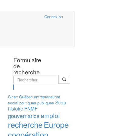
Cairn.info
Connexion
Formulaire
de
recherche
Rechercher
Ciriec
Québec
entrepreneuriat
Scop
social
politiques publiques
histoire
FNMF
emploi
gouvernance
recherche
Europe
coopération