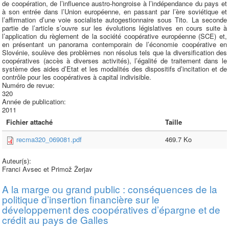
de coopération, de l’influence austro-hongroise à l’indépendance du pays et
à son entrée dans l’Union européenne, en passant par l’ère soviétique et
l’affirmation d’une voie socialiste autogestionnaire sous Tito. La seconde
partie de l’article s’ouvre sur les évolutions législatives en cours suite à
l’application du règlement de la société coopérative européenne (SCE) et,
en présentant un panorama contemporain de l’économie coopérative en
Slovénie, soulève des problèmes non résolus tels que la diversification des
coopératives (accès à diverses activités), l’égalité de traitement dans le
système des aides d’Etat et les modalités des dispositifs d’incitation et de
contrôle pour les coopératives à capital indivisible.
Numéro de revue:
320
Année de publication:
2011
Fichier attaché
Taille
recma320_069081.pdf
469.7 Ko
Auteur(s):
Franci Avsec et Primož Žerjav
A la marge ou grand public : conséquences de la
politique d’insertion financière sur le
développement des coopératives d’épargne et de
crédit au pays de Galles