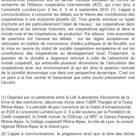
recherche de l’Alliance coopérative internationale (ACI), qui s’est tenu à
l’université Lumière-Lyon 2 les 2, 3 et 4 septembre 2010 (1). L’appel à
communications a concentré les débats sur le thème des contributions des
coopératives à une économie plurielle (2). Trois grands secteurs ou types
d’activité ont été particulièrement l’objet de travaux : les coopératives dans
la banque et les services financiers, les coopératives agricoles et dans le
monde rural et les coopératives de production. Par ailleurs, trois ensembles
de questions ont traversé les débats : sur les règles européennes et
nationales en matière de concurrence, d’aides publiques et de fiscalité, sur
la mise en oeuvre du statut de société coopérative européenne et sur les
contributions des coopératives au développement local. Finalement, la
question de la pluralité a largement renvoyé à celle de l’attractivité du
monde coopératif, qui entremêle plusieurs dimensions de l’articulation des
coopératives avec leur environnement et qui est ainsi la question centrale
de la pluralité économique vue dans une perspective dynamique. C’est sur
ce point à la fois central et transversal que cette courte présentation met
l’accent.
(1) Organisé par un partenariat entre le Lefi (Laboratoire d’économie de la
firme et des institutions, désormais inclus dans l’UMR Triangle) et la Cress
Rhône-Alpes, il a précédé de peu l’ouverture de la chaire d’entrepreneuriat
en ESS à l’université Lumière-Lyon 2. Il a été soutenu par la Fondation du
Crédit coopératif, le Crédit mutuel, la CGScop, La NEF, la Caisse d’épargne
Rhône-Alpes, le Collège coopératif Rhône-Alpes, la ville de Lyon, le conseil
régional Rhône-Alpes et le Grand Lyon.
(2) L’appel à communications, le programme ainsi que la liste des textes