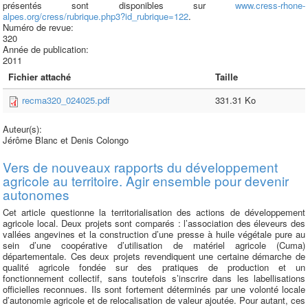
présentés sont disponibles sur
www.cress-rhone-
alpes.org/cress/rubrique.php3?id_rubrique=122
.
Numéro de revue:
320
Année de publication:
2011
Fichier attaché
Taille
recma320_024025.pdf
331.31 Ko
Auteur(s):
Jérôme Blanc et Denis Colongo
Vers de nouveaux rapports du développement
agricole au territoire. Agir ensemble pour devenir
autonomes
Cet article questionne la territorialisation des actions de développement
agricole local. Deux projets sont comparés : l’association des éleveurs des
vallées angevines et la construction d’une presse à huile végétale pure au
sein d’une coopérative d’utilisation de matériel agricole (Cuma)
départementale. Ces deux projets revendiquent une certaine démarche de
qualité agricole fondée sur des pratiques de production et un
fonctionnement collectif, sans toutefois s’inscrire dans les labellisations
officielles reconnues. Ils sont fortement déterminés par une volonté locale
d’autonomie agricole et de relocalisation de valeur ajoutée. Pour autant, ces