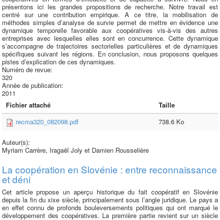
présentons ici les grandes propositions de recherche. Notre travail est
centré sur une contribution empirique. A ce titre, la mobilisation de
méthodes simples d’analyse de survie permet de mettre en évidence une
dynamique temporelle favorable aux coopératives vis-à-vis des autres
entreprises avec lesquelles elles sont en concurrence. Cette dynamique
s’accompagne de trajectoires sectorielles particulières et de dynamiques
spécifiques suivant les régions. En conclusion, nous proposons quelques
pistes d’explication de ces dynamiques.
Numéro de revue:
320
Année de publication:
2011
Fichier attaché
Taille
recma320_082098.pdf
738.6 Ko
Auteur(s):
Myriam Carrère, Iragaël Joly et Damien Rousselière
La coopération en Slovénie : entre reconnaissance
et déni
Cet article propose un aperçu historique du fait coopératif en Slovénie
depuis la fin du xixe siècle, principalement sous l’angle juridique. Le pays a
en effet connu de profonds bouleversements politiques qui ont marqué le
développement des coopératives. La première partie revient sur un siècle