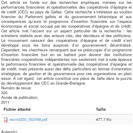
Cet article se fonde sur des recherches empiriques menées sur les
performances financières et opérationnelles des coopératives d’épargne et
de crédit (CEC) au pays de Galles. Cette recherche s’intéresse au soutien
financier du Parlement gallois et du gouvernement britannique et aux
conséquences qu’aura le programme d’insertion financière sur l’espace
économique et social occupé par les coopératives d’épargne et de crédit.
Cet article met l’accent sur un aspect particulier de la recherche : les
entretiens réalisés avec des acteurs clés, des décideurs et des politiciens.
Le mouvement naissant des coopératives d’épargne et de crédit s’est
développé sous les bons auspices d’un gouvernement décentralisé.
Cependant, les chercheurs remarquent que se préoccuper d’un programme
d’insertion financière tout en se battant pour devenir des institutions
financières coopératives indépendantes non seulement met à rude épreuve
la performance financière et opérationnelle des coopératives d’épargne et
de crédit, mais présente aussi des défis particuliers en termes d’orientation
stratégique, de gestion et de gouvernance pour ces organisations en plein
essor. A cet égard, cet article constitue une pièce de taille dans le puzzle
du développement des CEC en Grande-Bretagne.
Numéro de revue:
320
Année de publication:
2011
Fichier attaché
Taille
recma320_052068.pdf
477.7 Ko
Auteur(s):