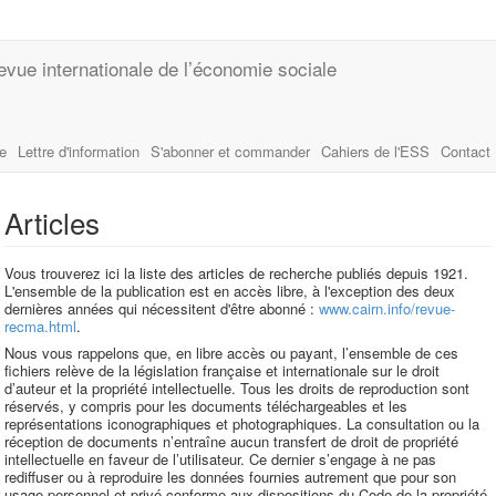
evue internationale de l’économie sociale
le
Lettre d'information
S'abonner et commander
Cahiers de l'ESS
Contact
Articles
Vous trouverez ici la liste des articles de recherche publiés depuis 1921.
L'ensemble de la publication est en accès libre, à l'exception des deux
dernières années qui nécessitent d'être abonné :
www.cairn.info/revue-
recma.html
.
Nous vous rappelons que, en libre accès ou payant, l’ensemble de ces
fichiers relève de la législation française et internationale sur le droit
d’auteur et la propriété intellectuelle. Tous les droits de reproduction sont
réservés, y compris pour les documents téléchargeables et les
représentations iconographiques et photographiques. La consultation ou la
réception de documents n’entraîne aucun transfert de droit de propriété
intellectuelle en faveur de l’utilisateur. Ce dernier s’engage à ne pas
rediffuser ou à reproduire les données fournies autrement que pour son
usage personnel et privé conforme aux dispositions du Code de la propriété