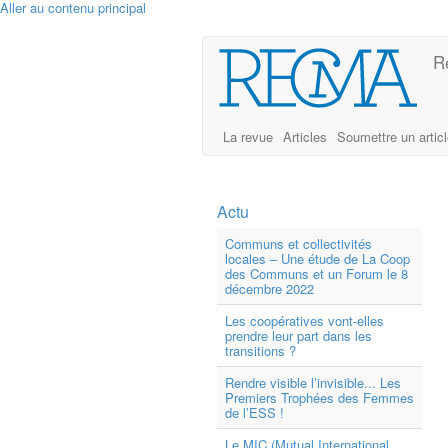
Aller au contenu principal
R
La revue
Articles
Soumettre un artic
Actu
Communs et collectivités
locales – Une étude de La Coop
des Communs et un Forum le 8
décembre 2022
Les coopératives vont-elles
prendre leur part dans les
transitions ?
Rendre visible l’invisible... Les
Premiers Trophées des Femmes
de l’ESS !
Le MIC (Mutual International