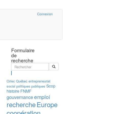
Cairn.info
Connexion
Formulaire
de
recherche
Rechercher
Ciriec
Québec
entrepreneuriat
Scop
social
politiques publiques
histoire
FNMF
emploi
gouvernance
recherche
Europe
coopération