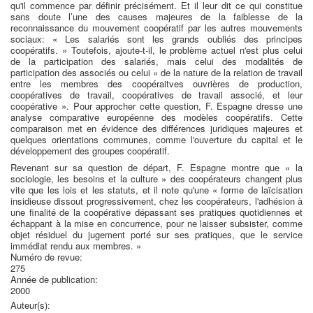
qu'il commence par définir précisément. Et il leur dit ce qui constitue
sans doute l’une des causes majeures de la faiblesse de la
reconnaissance du mouvement coopératif par les autres mouvements
sociaux: « Les salariés sont les grands oubliés des principes
coopératifs. » Toutefois, ajoute-t-il, le problème actuel n'est plus celui
de la participation des salariés, mais celui des modalités de
participation des associés ou celui « de la nature de la relation de travail
entre les membres des coopéraitves ouvrières de production,
coopératives de travail, coopératives de travail associé, et leur
coopérative ». Pour approcher cette question, F. Espagne dresse une
analyse comparative européenne des modèles coopératifs. Cette
comparaison met en évidence des différences juridiques majeures et
quelques orientations communes, comme l'ouverture du capital et le
développement des groupes coopératif.
Revenant sur sa question de départ, F. Espagne montre que « la
sociologie, les besoins et la culture » des coopérateurs changent plus
vite que les lois et les statuts, et il note qu'une « forme de laïcisation
insidieuse dissout progressivement, chez les coopérateurs, l'adhésion à
une finalité de la coopérative dépassant ses pratiques quotidiennes et
échappant à la mise en concurrence, pour ne laisser subsister, comme
objet résiduel du jugement porté sur ses pratiques, que le service
immédiat rendu aux membres. »
Numéro de revue:
275
Année de publication:
2000
Auteur(s):