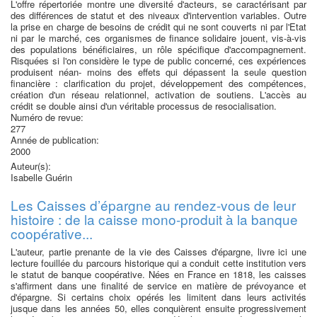
L'offre répertoriée montre une diversité d'acteurs, se caractérisant par
des différences de statut et des niveaux d'intervention variables. Outre
la prise en charge de besoins de crédit qui ne sont couverts ni par l'Etat
ni par le marché, ces organismes de finance solidaire jouent, vis-à-vis
des populations bénéficiaires, un rôle spécifique d'accompagnement.
Risquées si l'on considère le type de public concerné, ces expériences
produisent néan- moins des effets qui dépassent la seule question
financière : clarification du projet, développement des compétences,
création d'un réseau relationnel, activation de soutiens. L'accès au
crédit se double ainsi d'un véritable processus de resocialisation.
Numéro de revue:
277
Année de publication:
2000
Auteur(s):
Isabelle Guérin
Les Caisses d’épargne au rendez-vous de leur
histoire : de la caisse mono-produit à la banque
coopérative...
L'auteur, partie prenante de la vie des Caisses d'épargne, livre ici une
lecture fouillée du parcours historique qui a conduit cette institution vers
le statut de banque coopérative. Nées en France en 1818, les caisses
s'affirment dans une finalité de service en matière de prévoyance et
d'épargne. Si certains choix opérés les limitent dans leurs activités
jusque dans les années 50, elles conquièrent ensuite progressivement