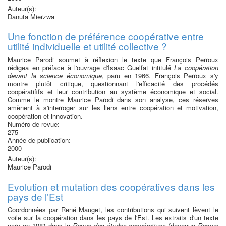
Auteur(s):
Danuta Mierzwa
Une fonction de préférence coopérative entre
utilité individuelle et utilité collective ?
Maurice Parodi soumet à réflexion le texte que François Perroux
rédigea en préface à l'ouvrage d'Isaac Guelfat intitulé
La coopération
devant la science économique
, paru en 1966. François Perroux s'y
montre plutôt critique, questionnant l'efficacité des procédés
coopératififs et leur contribution au système économique et social.
Comme le montre Maurice Parodi dans son analyse, ces réserves
amènent à s'interroger sur les liens entre coopération et motivation,
coopération et innovation.
Numéro de revue:
275
Année de publication:
2000
Auteur(s):
Maurice Parodi
Evolution et mutation des coopératives dans les
pays de l’Est
Coordonnées par René Mauget, les contributions qui suivent lèvent le
voile sur la coopération dans les pays de l'Est. Les extraits d'un texte
paru en 1981 dans la
Revue des études coopératives
(devenue
Recma