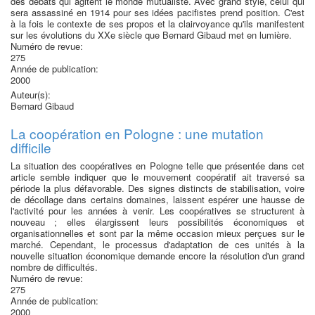
des débats qui agitent le monde mutualiste. Avec grand style, celui qui
sera assassiné en 1914 pour ses idées pacifistes prend position. C'est
à la fois le contexte de ses propos et la clairvoyance qu'ils manifestent
sur les évolutions du XXe siècle que Bernard Gibaud met en lumière.
Numéro de revue:
275
Année de publication:
2000
Auteur(s):
Bernard Gibaud
La coopération en Pologne : une mutation
difficile
La situation des coopératives en Pologne telle que présentée dans cet
article semble indiquer que le mouvement coopératif ait traversé sa
période la plus défavorable. Des signes distincts de stabilisation, voire
de décollage dans certains domaines, laissent espérer une hausse de
l'activité pour les années à venir. Les coopératives se structurent à
nouveau ; elles élargissent leurs possibilités économiques et
organisationnelles et sont par la même occasion mieux perçues sur le
marché. Cependant, le processus d'adaptation de ces unités à la
nouvelle situation économique demande encore la résolution d'un grand
nombre de difficultés.
Numéro de revue:
275
Année de publication:
2000