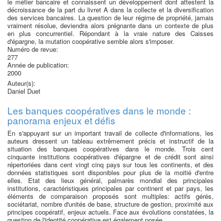
le métier bancaire et connaissent un développement dont attestent la
décroissance de la part du livret A dans la collecte et la diversification
des services bancaires. La question de leur régime de propriété, jamais
vraiment résolue, deviendra alors prégnante dans un contexte de plus
en plus concurrentiel. Répondant à la vraie nature des Caisses
d'épargne, la mutation coopérative semble alors s'imposer.
Numéro de revue:
277
Année de publication:
2000
Auteur(s):
Daniel Duet
Les banques coopératives dans le monde :
panorama enjeux et défis
En s'appuyant sur un important travail de collecte d'informations, les
auteurs dressent un tableau extrêmement précis et instructif de la
situation des banques coopératives dans le monde. Trois cent
cinquante institutions coopératives d'épargne et de crédit sont ainsi
répertoriées dans cent vingt cinq pays sur tous les continents, et des
données statistiques sont disponibles pour plus de la moitié d'entre
elles. Etat des lieux général, pal
marès mondial des principales
institutions, caractéristiques principales par continent et par pays, les
éléments de comparaison proposés sont multiples: actifs gérés,
sociétariat, nombre d'unités de base, structure de gestion, proximité aux
principes coopératif, enjeux actuels. Face aux évolutions constatées, la
question de l'identité coopérative est également posée.