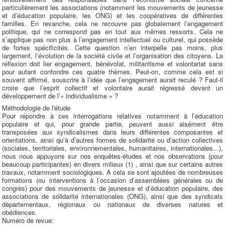
particulièrement les associations (notamment les mouvements de jeunesse
et d’éducation populaire, les ONG) et les coopératives de différentes
familles. En revanche, cela ne recouvre pas globalement l’engagement
politique, qui ne correspond pas en tout aux mêmes ressorts. Cela ne
s’applique pas non plus à l’engagement intellectuel ou culturel, qui possède
de fortes spécificités. Cette question n’en interpelle pas moins, plus
largement, l’évolution de la société civile et l’organisation des citoyens. La
réflexion doit lier engagement, bénévolat, militantisme et volontariat sans
pour autant confondre ces quatre thèmes. Peut-on, comme cela est si
souvent affirmé, souscrire à l’idée que l’engagement aurait reculé ? Faut-il
croire que l’esprit collectif et volontaire aurait régressé devant un
développement de l’« individualisme » ?
Méthodologie de l'étude
Pour répondre à ces interrogations relatives notamment à l’éducation
populaire et qui, pour grande partie, peuvent aussi aisément être
transposées aux syndicalismes dans leurs différentes composantes et
orientations, ainsi qu’à d’autres formes de solidarité ou d’action collectives
(sociales, territoriales, environnementales, humanitaires, internationales...),
nous nous appuyons sur nos enquêtes-études et nos observations (pour
beaucoup participantes) en divers milieux (1) , ainsi que sur certains autres
travaux, notamment sociologiques. A cela se sont ajoutées de nombreuses
formations (ou interventions à l’occasion d’assemblées générales ou de
congrès) pour des mouvements de jeunesse et d’éducation populaire, des
associations de solidarité internationales (ONG), ainsi que des syndicats
départementaux, régionaux ou nationaux de diverses natures et
obédiences.
Numéro de revue: