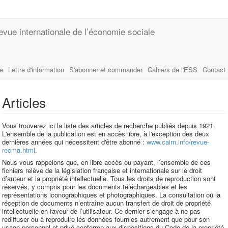
evue internationale de l’économie sociale
le
Lettre d'information
S'abonner et commander
Cahiers de l'ESS
Contact
Articles
Vous trouverez ici la liste des articles de recherche publiés depuis 1921.
L'ensemble de la publication est en accès libre, à l'exception des deux
dernières années qui nécessitent d'être abonné :
www.cairn.info/revue-
recma.html
.
Nous vous rappelons que, en libre accès ou payant, l’ensemble de ces
fichiers relève de la législation française et internationale sur le droit
d’auteur et la propriété intellectuelle. Tous les droits de reproduction sont
réservés, y compris pour les documents téléchargeables et les
représentations iconographiques et photographiques. La consultation ou la
réception de documents n’entraîne aucun transfert de droit de propriété
intellectuelle en faveur de l’utilisateur. Ce dernier s’engage à ne pas
rediffuser ou à reproduire les données fournies autrement que pour son
usage personnel et privé conforme aux dispositions du Code de la propriété