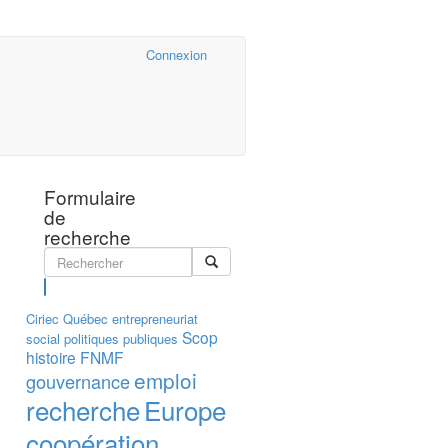
Cairn.info
Connexion
Formulaire
de
recherche
Rechercher
Ciriec
Québec
entrepreneuriat
Scop
social
politiques publiques
histoire
FNMF
emploi
gouvernance
recherche
Europe
coopération