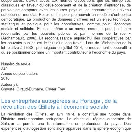
coopératives, d’avoir accès aux mêmes dispositions que les entreprises
classiques en faveur du développement et de la création d’entreprise, de
pouvoir se comparer avec les autres pays et les concurrents au niveau
européen et mondial. Peser, enfin, pour promouvoir un modèle d’entre­prise
démocratique. La production de données chiffrées est un enjeu technique,
statistique et politique pour les coopé­ratives, comme pour l’économie
sociale et solidaire. Elle est même « un moyen essentiel pour [les] faire
reconnaître par les pouvoirs publics et par l’homme de la rue »
(Archambault, 2006). La reconnaissance aujourd’hui des coopératives par
les pouvoirs publics est le fruit d’un long travail. Lors de l’élaboration de la
loi relative à l’ESS, promulguée en juillet 2014, le mouvement coopératif a
dû se positionner comme un important contributeur à l’économie du pays.
Numéro de revue:
342
Année de publication:
2016
Auteur(s):
Chrystel Giraud-Dumaire, Olivier Frey
Les entreprises autogérées au Portugal, de la
révolution des Œillets à l’économie sociale
La révolution des Œillets, en avril 1974, a constitué une rupture dans
l’histoire contemporaine portugaise. La chute du régime autoritaire de
Salazar a permis une transformation en profon­deur du pays. Des
expériences d’autogestion sont alors apparues dans la sphère économique