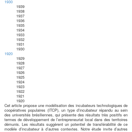
1930
1939
1938
1937
1936
1935
1934
1933
1932
1931
1930
1920
1929
1928
1927
1926
1925
1924
1923
1922
1921
1920
Cet article propose une modélisation des incubateurs technologiques de
coopératives populaires (ITCP), un type d’incubateur répandu au sein
des universités brésiliennes, qui présente des résultats très positifs en
termes de développement de l’entrepreneuriat local dans des territoires
démunis. Les résultats suggèrent un potentiel de transférabilité de ce
modèle d’incubateur à d’autres contextes. Notre étude invite d’autres