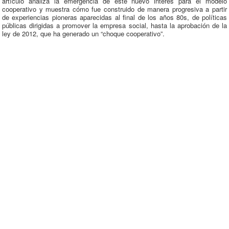
artículo analiza la emergencia de este nuevo interés para el modelo
cooperativo y muestra cómo fue construido de manera progresiva a partir
de experiencias pioneras aparecidas al final de los años 80s, de políticas
públicas dirigidas a promover la empresa social, hasta la aprobación de la
ley de 2012, que ha generado un “choque cooperativo”.