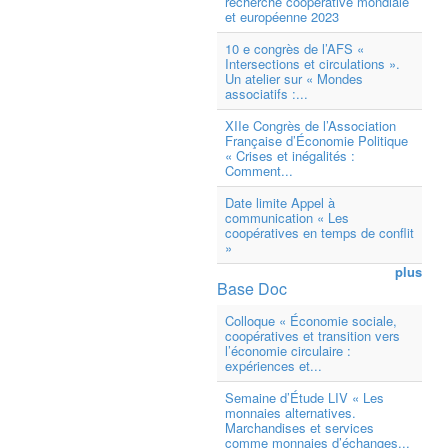
recherche coopérative mondiale
et européenne 2023
10 e congrès de l’AFS «
Intersections et circulations ».
Un atelier sur « Mondes
associatifs :...
XIIe Congrès de l’Association
Française d’Économie Politique
« Crises et inégalités :
Comment...
Date limite Appel à
communication « Les
coopératives en temps de conflit
»
plus
Base Doc
Colloque « Économie sociale,
coopératives et transition vers
l’économie circulaire :
expériences et...
Semaine d’Étude LIV « Les
monnaies alternatives.
Marchandises et services
comme monnaies d’échanges...