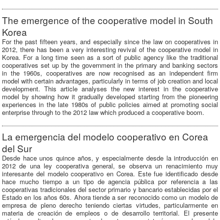
The emergence of the cooperative model in South
Korea
For the past fifteen years, and especially since the law on cooperatives in
2012, there has been a very interesting revival of the cooperative model in
Korea. For a long time seen as a sort of public agency like the traditional
cooperatives set up by the government in the primary and banking sectors
in the 1960s, cooperatives are now recognised as an independent firm
model with certain advantages, particularly in terms of job creation and local
development. This article analyses the new interest in the cooperative
model by showing how it gradually developed starting from the pioneering
experiences in the late 1980s of public policies aimed at promoting social
enterprise through to the 2012 law which produced a cooperative boom.
La emergencia del modelo cooperativo en Corea
del Sur
Desde hace unos quince años, y especialmente desde la introducción en
2012 de una ley cooperativa general, se observa un renacimiento muy
interesante del modelo cooperativo en Corea. Este fue identificado desde
hace mucho tiempo a un tipo de agencia pública por referencia a las
cooperativas tradicionales del sector primario y bancario establecidas por el
Estado en los años 60s. Ahora tiende a ser reconocido como un modelo de
empresa de pleno derecho teniendo ciertas virtudes, particularmente en
materia de creación de empleos o de desarrollo territorial. El presente