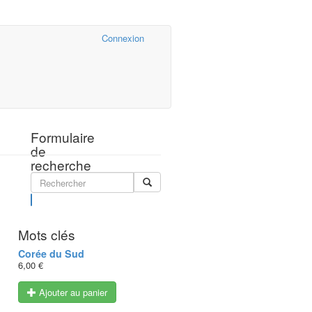
Cairn.info
Connexion
Formulaire
de
recherche
Rechercher
Mots clés
Corée du Sud
6,00 €
Ajouter au panier