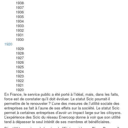
1938
1937
1936
1935
1934
1933
1932
1931
1930
1920
1929
1928
1927
1926
1925
1924
1923
1922
1921
1920
En France, le service public a été porté à l’idéal, mais, dans les faits,
force est de constater qu’il doit évoluer. Le statut Scic pourrait-il
permettre de le renouveler ? L’une des mesures de l’utilité sociale des
entreprises se fait à l’aune de ses effets sur la société. Le statut Scic
permet à certaines entreprises d’avoir un impact large sur les citoyens.
L’expérience des Scic du réseau Enercoop donne à voir que son utilité
tend à dépasser le seul intérêt de ses membres et bénéficiaires.