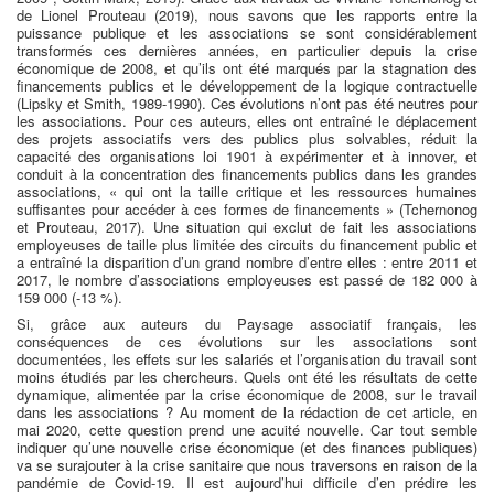
de Lionel Prouteau (2019), nous savons que les rapports entre la
puissance publique et les associations se sont considérablement
transformés ces dernières années, en particulier depuis la crise
économique de 2008, et qu’ils ont été marqués par la stagnation des
financements publics et le développement de la logique contractuelle
(Lipsky et Smith, 1989-1990). Ces évolutions n’ont pas été neutres pour
les associations. Pour ces auteurs, elles ont entraîné le déplacement
des projets associatifs vers des publics plus solvables, réduit la
capacité des organisations loi 1901 à expérimenter et à innover, et
conduit à la concentration des financements publics dans les grandes
associations, « qui ont la taille critique et les ressources humaines
suffisantes pour accéder à ces formes de financements » (Tchernonog
et Prouteau, 2017). Une situation qui exclut de fait les associations
employeuses de taille plus limitée des circuits du financement public et
a entraîné la disparition d’un grand nombre d’entre elles : entre 2011 et
2017, le nombre d’associations employeuses est passé de 182 000 à
159 000 (-13 %).
Si, grâce aux auteurs du Paysage associatif français, les
conséquences de ces évolutions sur les associations sont
documentées, les effets sur les salariés et l’organisation du travail sont
moins étudiés par les chercheurs. Quels ont été les résultats de cette
dynamique, alimentée par la crise économique de 2008, sur le travail
dans les associations ? Au moment de la rédaction de cet article, en
mai 2020, cette question prend une acuité nouvelle. Car tout semble
indiquer qu’une nouvelle crise économique (et des finances publiques)
va se surajouter à la crise sanitaire que nous traversons en raison de la
pandémie de Covid-19. Il est aujourd’hui difficile d’en prédire les