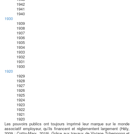
1942
1941
1940
1930
1939
1938
1937
1936
1935
1934
1933
1932
1931
1930
1920
1929
1928
1927
1926
1925
1924
1923
1922
1921
1920
Les pouvoirs publics ont toujours imprimé leur marque sur le monde
associatif employeur, qu’ils financent et réglementent largement (Hély,
2009 ; Cottin-Marx, 2019). Grâce aux travaux de Viviane Tchernonog et