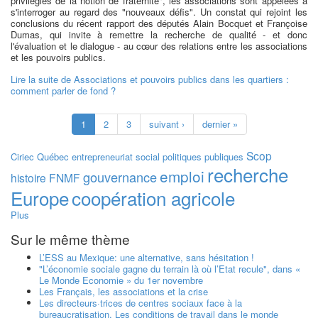
privilégiés de la notion de fraternité", les associations sont appelées à
s'interroger au regard des "nouveaux défis". Un constat qui rejoint les
conclusions du récent rapport des députés Alain Bocquet et Françoise
Dumas, qui invite à remettre la recherche de qualité - et donc
l'évaluation et le dialogue - au cœur des relations entre les associations
et les pouvoirs publics.
Lire la suite
de Associations et pouvoirs publics dans les quartiers :
comment parler de fond ?
1
2
3
suivant ›
dernier »
Scop
Ciriec
Québec
entrepreneuriat social
politiques publiques
recherche
emploi
gouvernance
histoire
FNMF
Europe
coopération agricole
Plus
Sur le même thème
L’ESS au Mexique: une alternative, sans hésitation !
"L’économie sociale gagne du terrain là où l’Etat recule", dans «
Le Monde Economie » du 1er novembre
Les Français, les associations et la crise
Les directeurs·trices de centres sociaux face à la
bureaucratisation. Les conditions de travail dans le monde