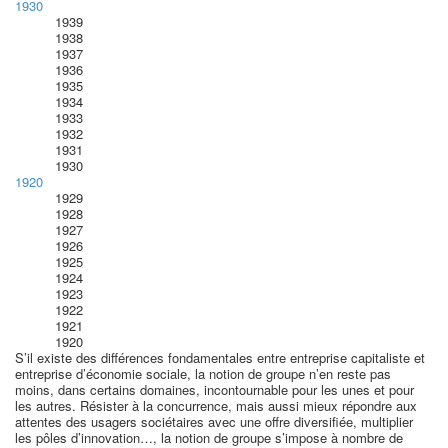
1930
1939
1938
1937
1936
1935
1934
1933
1932
1931
1930
1920
1929
1928
1927
1926
1925
1924
1923
1922
1921
1920
S’il existe des différences fondamentales entre entreprise capitaliste et
entreprise d’économie sociale, la notion de groupe n’en reste pas
moins, dans certains domaines, incontournable pour les unes et pour
les autres. Résister à la concurrence, mais aussi mieux répondre aux
attentes des usagers sociétaires avec une offre diversifiée, multiplier
les pôles d’innovation…, la notion de groupe s’impose à nombre de