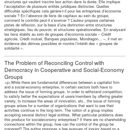
structures qui veulent inscrire leur action dans la durée. Elle implique
l’acceptation de plusieurs entités juridiques distinctes. Quelles
difficultés spécifiques cela génère-t-il pour les entreprises d’économie
sociale ? En l’absence de liens de capitaux au sein du groupe,
comment le contrôle peut-il s’exercer ? L’auteur propose certaines
pistes de réflexion, sur la base d’une distinction entre structures
stratégiques, lieu du pouvoir, et structures opérationnelles. En analysant
les liens établis au sein de groupes d’économie sociale – Crédit
agricole, Crédit mutuel, Banques populaires, Mondragon… –, il met en
évidence des dérives possibles et montre l’intérêt des « groupes de
solidarité ».
The Problem of Reconciling Control with
Democracy in Cooperative and Social-Economy
Groups
<p>While there are fundamental differences between a capitalist firm
and a social-economy enterprise, in certain sectors both have to
address the issue of forming groups. In order to withstand competition,
to satisfy better the expectations of users/members by offering greater
variety, to increase the areas of innovation, etc., the issue of forming
groups arises for a number of organizations that want to see their
activities continue in the long term. The notion of a group implies
accepting several distinct legal entities. What particular problems does
this produce for socialeconomy enterprises? If there are no shareholding
connections within the group, how can the control of the group be
managed? The author proposes a few avenues of inquiry based on a