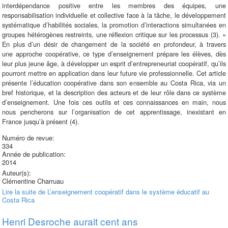
interdépendance positive entre
les membres des équipes, une
responsabilisation individuelle et collective
face à la tâche, le développement
systématique d’habilités
sociales, la promotion d’interactions simultanées en
groupes hétérogènes
restreints, une réflexion critique sur les processus (3). »
En plus
d’un désir de changement de la société en profondeur, à travers
une
approche coopérative, ce type d’enseignement prépare les élèves,
dès
leur plus jeune âge, à développer un esprit d’entrepreneuriat
coopératif, qu’ils
pourront mettre en application dans leur future
vie professionnelle.
Cet article
présente l’éducation coopérative dans son ensemble au
Costa Rica, via un
bref historique, et la description des acteurs et de
leur rôle dans ce système
d’enseignement. Une fois ces outils et ces
connaissances en main, nous
nous pencherons sur l’organisation
de cet apprentissage, inexistant en
France jusqu’à présent (4).
Numéro de revue:
334
Année de publication:
2014
Auteur(s):
Clémentine Charruau
Lire la suite
de L’enseignement coopératif dans le système éducatif au
Costa Rica
Henri Desroche aurait cent ans