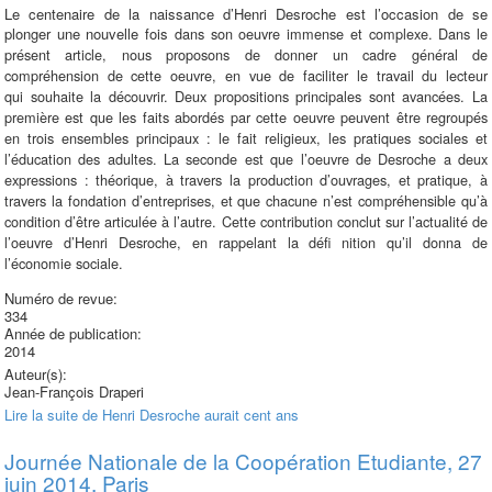
Le centenaire de la naissance d’Henri Desroche est l’occasion de se
plonger une nouvelle fois
dans son oeuvre immense et complexe. Dans le
présent article, nous proposons de donner un
cadre général de
compréhension de cette oeuvre, en vue de faciliter le travail du lecteur
qui
souhaite la découvrir. Deux propositions principales sont avancées. La
première est que les
faits abordés par cette oeuvre peuvent être regroupés
en trois ensembles principaux : le fait religieux,
les pratiques sociales et
l’éducation des adultes. La seconde est que l’oeuvre de Desroche
a deux
expressions : théorique, à travers la production d’ouvrages, et pratique, à
travers la
fondation d’entreprises, et que chacune n’est compréhensible qu’à
condition d’être articulée
à l’autre. Cette contribution conclut sur l’actualité de
l’oeuvre d’Henri Desroche, en rappelant
la défi nition qu’il donna de
l’économie sociale.
Numéro de revue:
334
Année de publication:
2014
Auteur(s):
Jean-François Draperi
Lire la suite
de Henri Desroche aurait cent ans
Journée Nationale de la Coopération Etudiante, 27
juin 2014, Paris