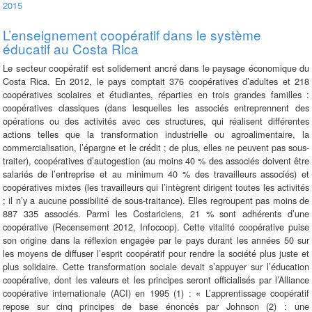
2015
L’enseignement coopératif dans le système
éducatif au Costa Rica
Le secteur coopératif est solidement ancré dans
le paysage économique
du
Costa Rica. En 2012, le pays comptait
376 coopératives d’adultes et 218
coopératives scolaires et étudiantes,
réparties en trois grandes familles :
coopératives classiques (dans
lesquelles les associés entreprennent des
opérations ou des activités
avec ces structures, qui réalisent différentes
actions telles
que la transformation industrielle ou agroalimentaire, la
commercialisation,
l’épargne et le crédit ; de plus, elles ne peuvent pas
sous-
traiter), coopératives d’autogestion (au moins 40 % des associés
doivent être
salariés de l’entreprise et au minimum 40 % des
travailleurs associés) et
coopératives
mixtes (les travailleurs qui
l’intègrent dirigent toutes les activités
; il n’y a aucune possibilité
de sous-
traitance). Elles regroupent pas moins de
887 335 associés.
Parmi les Costariciens, 21 % sont adhérents d’une
coopérative
(Recensement 2012, Infocoop). Cette vitalité coopérative puise
son
origine dans la réflexion engagée par le pays durant les années 50
sur
les moyens de diffuser l’esprit coopératif pour rendre la société
plus juste et
plus solidaire. Cette transformation sociale devait
s’appuyer sur l’éducation
coopérative, dont les valeurs et les principes
seront officialisés par l’Alliance
coopérative internationale
(ACI) en 1995 (1) : « L’apprentissage coopératif
repose sur cinq principes
de base énoncés
par Johnson (2) : une