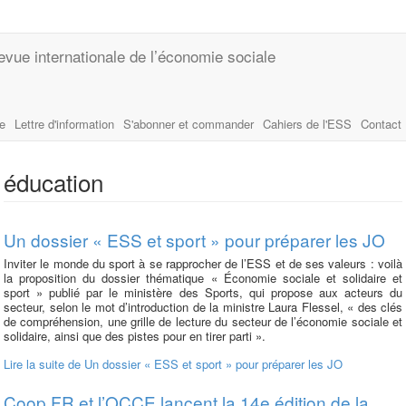
evue internationale de l’économie sociale
le
Lettre d'information
S'abonner et commander
Cahiers de l'ESS
Contact
éducation
Un dossier « ESS et sport » pour préparer les JO
Inviter le monde du sport à se rapprocher de l’ESS et de ses valeurs : voilà
la proposition du dossier thématique « Économie sociale et solidaire et
sport » publié par le ministère des Sports, qui propose aux acteurs du
secteur, selon le mot d’introduction de la ministre Laura Flessel, « des clés
de compréhension, une grille de lecture du secteur de l’économie sociale et
solidaire, ainsi que des pistes pour en tirer parti ».
Lire la suite
de Un dossier « ESS et sport » pour préparer les JO
Coop FR et l’OCCE lancent la 14e édition de la