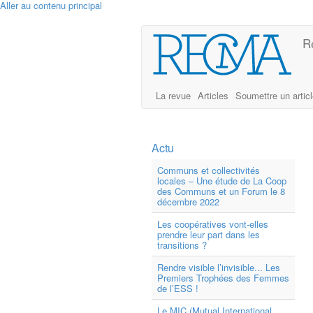
Aller au contenu principal
R
La revue
Articles
Soumettre un artic
Actu
Communs et collectivités
locales – Une étude de La Coop
des Communs et un Forum le 8
décembre 2022
Les coopératives vont-elles
prendre leur part dans les
transitions ?
Rendre visible l’invisible... Les
Premiers Trophées des Femmes
de l’ESS !
Le MIC (Mutual International