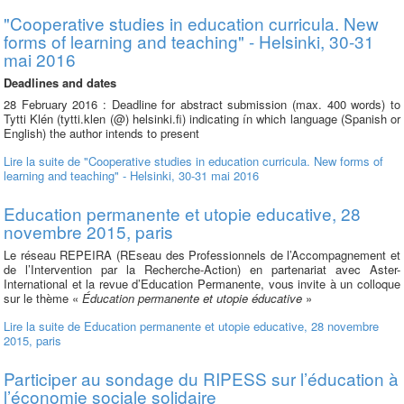
"Cooperative studies in education curricula. New
forms of learning and teaching" - Helsinki, 30-31
mai 2016
Deadlines and dates
28 February 2016 : Deadline for abstract submission (max. 400 words) to
Tytti Klén (tytti.klen (@) helsinki.fi) indicating ín which language (Spanish or
English) the author intends to present
Lire la suite
de "Cooperative studies in education curricula. New forms of
learning and teaching" - Helsinki, 30-31 mai 2016
Education permanente et utopie educative, 28
novembre 2015, paris
Le réseau REPEIRA (REseau des Professionnels de l’Accompagnement et
de l’Intervention par la Recherche-Action) en partenariat avec Aster-
International et la revue d’Education Permanente, vous invite à un colloque
sur le thème «
Éducation permanente et utopie éducative
»
Lire la suite
de Education permanente et utopie educative, 28 novembre
2015, paris
Participer au sondage du RIPESS sur l’éducation à
l’économie sociale solidaire