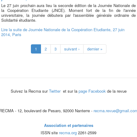
Le 27 juin prochain aura lieu la seconde édition de la Journée Nationale de
la Coopération Etudiante (JNCE). Moment fort de la fin de l'année
universitaire, la journée débutera par l'assemblée générale ordinaire de
Solidarité étudiante.
Lire la suite
de Journée Nationale de la Coopération Etudiante, 27 juin
2014, Paris
1
2
3
suivant ›
dernier »
Suivez la Recma sur
Twitter
et sur la
page Facebook
de la revue
RECMA - 12, boulevard de Pesaro, 92000 Nanterre -
recma.revue@gmail.co
Association et partenaires
ISSN site
recma.org
2261-2599