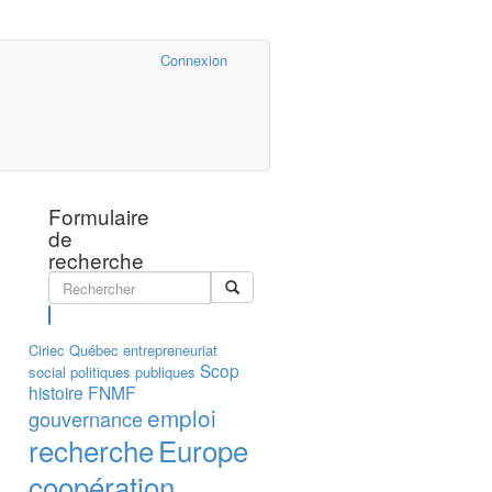
Cairn.info
Connexion
Formulaire
de
recherche
Rechercher
Ciriec
Québec
entrepreneuriat
Scop
social
politiques publiques
histoire
FNMF
emploi
gouvernance
recherche
Europe
coopération