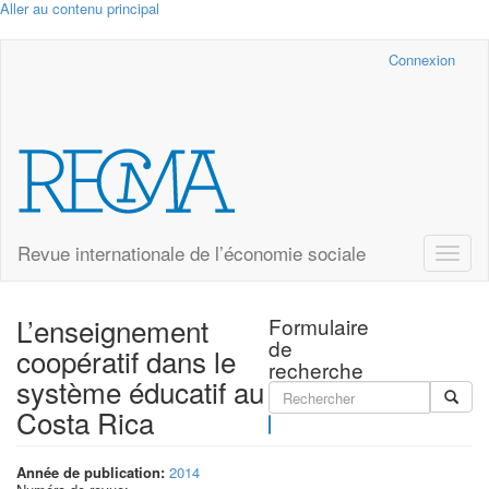
Aller au contenu principal
Cairn.info
Connexion
Revue internationale de l’économie sociale
Toggle
naviga
L’enseignement
Formulaire
de
coopératif dans le
recherche
système éducatif au
Costa Rica
Rechercher
Année de publication:
2014