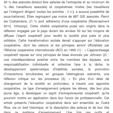
40 % des associés
doivent être salariés de l’entreprise et au minimum 40
% des
travailleurs associés) et coopératives
mixtes (les travailleurs
qui
l’intègrent dirigent toutes les activités ; il n’y a aucune possibilité
de
sous-
traitance). Elles regroupent pas moins de 887 335 associés.
Parmi
les Costariciens, 21 % sont adhérents d’une coopérative
(Recensement
2012, Infocoop). Cette vitalité coopérative puise son
origine dans la
réflexion engagée par le pays durant les années 50
sur les moyens de
diffuser l’esprit coopératif pour rendre la société
plus juste et plus
solidaire. Cette transformation sociale devait
s’appuyer sur l’éducation
coopérative, dont les valeurs et les principes
seront officialisés par
l’Alliance coopérative internationale
(ACI) en 1995 (1) : « L’apprentissage
coopératif repose sur cinq principes
de base énoncés
par Johnson (2) :
une interdépendance positive entre
les membres des équipes, une
responsabilisation individuelle et collective
face à la tâche, le
développement systématique d’habilités
sociales, la promotion
d’interactions simultanées en groupes hétérogènes
restreints, une
réflexion critique sur les processus (3). » En plus
d’un désir de
changement de la société en profondeur, à travers une
approche
coopérative, ce type d’enseignement prépare les élèves,
dès leur plus
jeune âge, à développer un esprit d’entrepreneuriat
coopératif, qu’ils
pourront mettre en application dans leur future
vie professionnelle.
Cet
article présente l’éducation coopérative dans son ensemble au
Costa
Rica, via un bref historique, et la description des acteurs et de
leur rôle
dans ce système d’enseignement. Une fois ces outils et