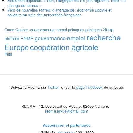
Education populaire: « Non, l’engagement n’a pas régressé, mais il a
changé de formes »
Vers de nouvelles formes d’ancrage de l’économie sociale et
solidaire au sein des universités françaises
Scop
Ciriec
Québec
entrepreneuriat social
politiques publiques
recherche
emploi
gouvernance
histoire
FNMF
Europe
coopération agricole
Plus
Suivez la Recma sur
Twitter
et sur la
page Facebook
de la revue
RECMA - 12, boulevard de Pesaro, 92000 Nanterre -
recma.revue@gmail.com
Association et partenaires
ISSN site
recma.org
2261-2599