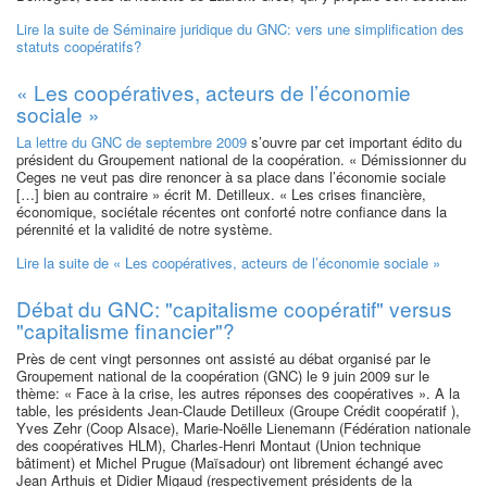
Lire la suite
de Séminaire juridique du GNC: vers une simplification des
statuts coopératifs?
« Les coopératives, acteurs de l’économie
sociale »
La lettre du GNC de septembre 2009
s’ouvre par cet important édito du
président du Groupement national de la coopération. « Démissionner du
Ceges ne veut pas dire renoncer à sa place dans l’économie sociale
[…] bien au contraire » écrit M. Detilleux. « Les crises financière,
économique, sociétale récentes ont conforté notre confiance dans la
pérennité et la validité de notre système.
Lire la suite
de « Les coopératives, acteurs de l’économie sociale »
Débat du GNC: "capitalisme coopératif" versus
"capitalisme financier"?
Près de cent vingt personnes ont assisté au débat organisé par le
Groupement national de la coopération (GNC) le 9 juin 2009 sur le
thème: « Face à la crise, les autres réponses des coopératives ». A la
table, les présidents Jean-Claude Detilleux (Groupe Crédit coopératif ),
Yves Zehr (Coop Alsace), Marie-Noëlle Lienemann (Fédération nationale
des coopératives HLM), Charles-Henri Montaut (Union technique
bâtiment) et Michel Prugue (Maïsadour) ont librement échangé avec
Jean Arthuis et Didier Migaud (respectivement présidents de la