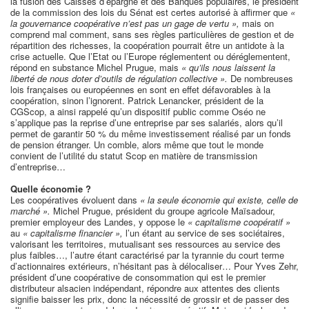
la fusion des Caisses d’épargne et des Banques populaires, le président
de la commission des lois du Sénat est certes autorisé à affirmer que
«
la gouvernance coopérative n’est pas un gage de vertu »,
mais on
comprend mal comment, sans ses règles particulières de gestion et de
répartition des richesses, la coopération pourrait être un antidote à la
crise actuelle. Que l’Etat ou l’Europe réglementent ou déréglementent,
répond en substance Michel Prugue, mais
« qu’ils nous laissent la
liberté de nous doter d’outils de régulation collective ».
De nombreuses
lois françaises ou européennes en sont en effet défavorables à la
coopération, sinon l’ignorent. Patrick Lenancker, président de la
CGScop, a ainsi rappelé qu’un dispositif public comme Oséo ne
s’applique pas la reprise d’une entreprise par ses salariés, alors qu’il
permet de garantir 50 % du même investissement réalisé par un fonds
de pension étranger. Un comble, alors même que tout le monde
convient de l’utilité du statut Scop en matière de transmission
d’entreprise…
Quelle économie ?
Les coopératives évoluent dans
« la seule économie qui existe, celle de
marché ».
Michel Prugue, président du groupe agricole Maïsadour,
premier employeur des Landes, y oppose le
« capitalisme coopératif »
au
« capitalisme financier »,
l’un étant au service de ses sociétaires,
valorisant les territoires, mutualisant ses ressources au service des
plus faibles…, l’autre étant caractérisé par la tyrannie du court terme
d’actionnaires extérieurs, n’hésitant pas à délocaliser… Pour Yves Zehr,
président d’une coopérative de consommation qui est le premier
distributeur alsacien indépendant, répondre aux attentes des clients
signifie baisser les prix, donc la nécessité de grossir et de passer des