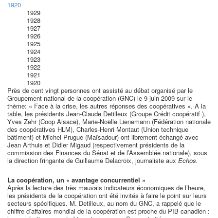
1920
1929
1928
1927
1926
1925
1924
1923
1922
1921
1920
Près de cent vingt personnes ont assisté au débat organisé par le
Groupement national de la coopération (GNC) le 9 juin 2009 sur le
thème: « Face à la crise, les autres réponses des coopératives ». A la
table, les présidents Jean-Claude Detilleux (Groupe Crédit coopératif ),
Yves Zehr (Coop Alsace), Marie-Noëlle Lienemann (Fédération nationale
des coopératives HLM), Charles-Henri Montaut (Union technique
bâtiment) et Michel Prugue (Maïsadour) ont librement échangé avec
Jean Arthuis et Didier Migaud (respectivement présidents de la
commission des Finances du Sénat et de l’Assemblée nationale), sous
la direction fringante de Guillaume Delacroix, journaliste aux
Echos.
La coopération, un « avantage concurrentiel »
Après la lecture des très mauvais indicateurs économiques de l’heure,
les présidents de la coopération ont été invités à faire le point sur leurs
secteurs spécifiques. M. Detilleux, au nom du GNC, a rappelé que le
chiffre d’affaires mondial de la coopération est proche du PIB canadien :