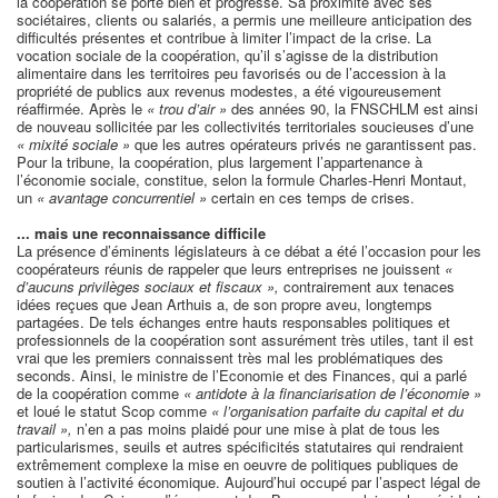
la coopération se porte bien et progresse. Sa proximité avec ses
sociétaires, clients ou salariés, a permis une meilleure anticipation des
difficultés présentes et contribue à limiter l’impact de la crise. La
vocation sociale de la coopération, qu’il s’agisse de la distribution
alimentaire dans les territoires peu favorisés ou de l’accession à la
propriété de publics aux revenus modestes, a été vigoureusement
réaffirmée. Après le
« trou d’air »
des années 90, la FNSCHLM est ainsi
de nouveau sollicitée par les collectivités territoriales soucieuses d’une
« mixité sociale »
que les autres opérateurs privés ne garantissent pas.
Pour la tribune, la coopération, plus largement l’appartenance à
l’économie sociale, constitue, selon la formule Charles-Henri Montaut,
un
« avantage concurrentiel »
certain en ces temps de crises.
... mais une reconnaissance difficile
La présence d’éminents législateurs à ce débat a été l’occasion pour les
coopérateurs réunis de rappeler que leurs entreprises ne jouissent
«
d’aucuns privilèges sociaux et fiscaux »,
contrairement aux tenaces
idées reçues que Jean Arthuis a, de son propre aveu, longtemps
partagées. De tels échanges entre hauts responsables politiques et
professionnels de la coopération sont assurément très utiles, tant il est
vrai que les premiers connaissent très mal les problématiques des
seconds. Ainsi, le ministre de l’Economie et des Finances, qui a parlé
de la coopération comme
« antidote à la financiarisation de l’économie »
et loué le statut Scop comme
« l’organisation parfaite du capital et du
travail »,
n’en a pas moins plaidé pour une mise à plat de tous les
particularismes, seuils et autres spécificités statutaires qui rendraient
extrêmement complexe la mise en oeuvre de politiques publiques de
soutien à l’activité économique. Aujourd’hui occupé par l’aspect légal de