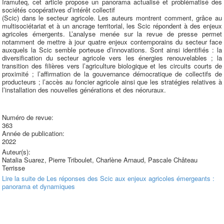
Iramuteq, cet article propose un panorama actualisé et problématisé des
sociétés coopératives d’intérêt collectif
(Scic) dans le secteur agricole. Les auteurs montrent comment, grâce au
multisociétariat et à un ancrage territorial, les Scic répondent à des enjeux
agricoles émergents. L’analyse menée sur la revue de presse permet
notamment de mettre à jour quatre enjeux contemporains du secteur face
auxquels la Scic semble porteuse d’innovations. Sont ainsi identifiés : la
diversification du secteur agricole vers les énergies renouvelables ; la
transition des filières vers l’agriculture biologique et les circuits courts de
proximité ; l’affirmation de la gouvernance démocratique de collectifs de
producteurs ; l’accès au foncier agricole ainsi que les stratégies relatives à
l’installation des nouvelles générations et des néoruraux.
Numéro de revue:
363
Année de publication:
2022
Auteur(s):
Natalia Suarez, Pierre Triboulet, Charlène Arnaud, Pascale Château
Terrisse
Lire la suite
de Les réponses des Scic aux enjeux agricoles émergeants :
panorama et dynamiques