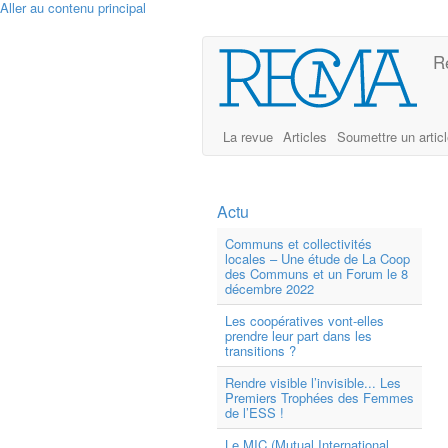
Aller au contenu principal
R
La revue
Articles
Soumettre un artic
Actu
Communs et collectivités
locales – Une étude de La Coop
des Communs et un Forum le 8
décembre 2022
Les coopératives vont-elles
prendre leur part dans les
transitions ?
Rendre visible l’invisible... Les
Premiers Trophées des Femmes
de l’ESS !
Le MIC (Mutual International