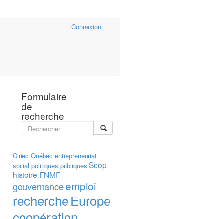
Cairn.info
Connexion
Formulaire
de
recherche
Rechercher
Ciriec
Québec
entrepreneuriat
Scop
social
politiques publiques
histoire
FNMF
emploi
gouvernance
recherche
Europe
coopération