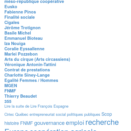
méso-république coopérative
Eusko
Fabienne Pinos
Finalité sociale
Cigales
Jérôme Trotignon
Basile Michel
Emmanuel Bioteau
Iza Nouiga
Coralie Eyssallenne
Marlei Pozzebon
Arts du cirque (Arts circassiens)
Véronique Antonin-Tattini
Contrat de prestations
Charlotte Siney-Lange
Egalité Femmes / Hommes
MGEN
FNMF
Thierry Beaudet
355
Lire la suite
de Lire François Espagne
Scop
Ciriec
Québec
entrepreneuriat social
politiques publiques
recherche
emploi
gouvernance
histoire
FNMF