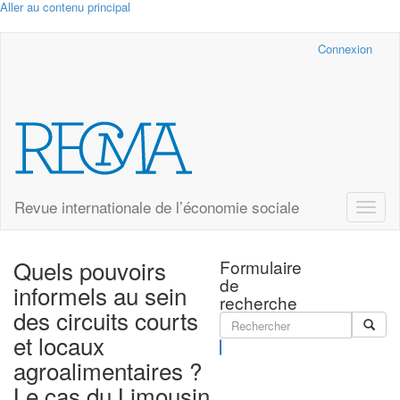
Aller au contenu principal
Cairn.info
Connexion
Revue internationale de l’économie sociale
Toggle
naviga
Quels pouvoirs
Formulaire
de
informels au sein
recherche
des circuits courts
et locaux
Rechercher
agroalimentaires ?
Le cas du Limousin