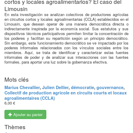
cortos y locales agroalimentarios? El caso del
Limousin
En esta investigación se analizan colectivos de productores agrícolas
en circuitos cortos y locales agroalimentarias (CCLA) establecidos en el
Limousin, que desean operar de una manera democrática directa o
indirectamente inspirada por la economía social. Sus estatutos y sus
dispositivos técnicos participativos permiten limitar la concentración de
los poderes y facilitan su repartición según un principio democrático.
Sin embargo, este funcionamiento democrático se ve impactado por los
poderes informales relacionados con los vínculos sociales entre los
miembros. Aquí, se trata de identificar y caracterizar estas fuentes
informales de poder y de analizar sus interacciones con las fuentes
formales, para aportar una luz sobre la gobernanza efectiva.
Mots clés
Marius Chevallier
,
Julien Dellier
,
démocratie
,
gouvernance
,
Collectif de production agricole en circuits courts et locaux
agroalimentaires (CCLA)
6,00 €
Ajouter au panier
Thèmes