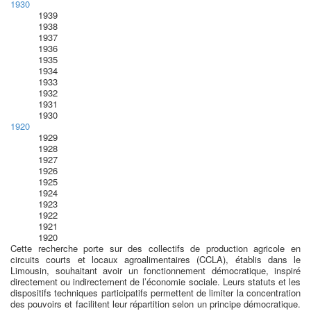
1930
1939
1938
1937
1936
1935
1934
1933
1932
1931
1930
1920
1929
1928
1927
1926
1925
1924
1923
1922
1921
1920
Cette recherche porte sur des collectifs de production agricole en
circuits courts et locaux agroalimentaires (CCLA), établis dans le
Limousin, souhaitant avoir un fonctionnement démocratique, inspiré
directement ou indirectement de l’économie sociale. Leurs statuts et les
dispositifs techniques participatifs permettent de limiter la concentration
des pouvoirs et facilitent leur répartition selon un principe démocratique.