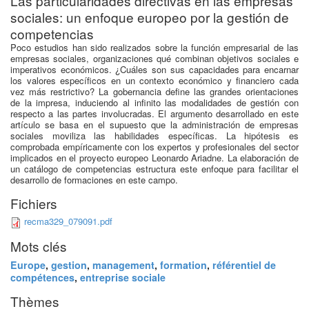
Las particularidades directivas en las empresas
sociales: un enfoque europeo por la gestión de
competencias
Poco estudios han sido realizados sobre la función empresarial de las
empresas sociales, organizaciones qué combinan objetivos sociales e
imperativos económicos. ¿Cuáles son sus capacidades para encarnar
los valores específicos en un contexto económico y financiero cada
vez más restrictivo? La gobernancia define las grandes orientaciones
de la impresa, induciendo al infinito las modalidades de gestión con
respecto a las partes involucradas. El argumento desarrollado en este
artículo se basa en el supuesto que la administración de empresas
sociales moviliza las habilidades específicas. La hipótesis es
comprobada empíricamente con los expertos y profesionales del sector
implicados en el proyecto europeo Leonardo Ariadne. La elaboración de
un catálogo de competencias estructura este enfoque para facilitar el
desarrollo de formaciones en este campo.
Fichiers
recma329_079091.pdf
Mots clés
Europe
,
gestion
,
management
,
formation
,
référentiel de
compétences
,
entreprise sociale
Thèmes