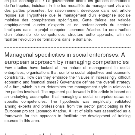
en plus contraignant ? La gouvernance définit les grandes orientations
de l’entreprise, induisant in fine les modalités du management vis-à-vis
des parties présentes. Le raisonnement développé dans cet article
repose sur l’hypothèse que le management d’un entreprise sociale
mobilise des compétences spécifiques. Cette théorie est validée
empiriquement auprès d’experts et de professionnels du secteur
impliqués dans le projet européen Leonardo Ariadne. La construction
d’un référentiel de compétences structure cette approche, afin de
faciliter l’évolution de formations dans le domaine.
Managerial specificities in social enterprises: A
european approach by managing competencies
Few studies have looked at the nature of management in social
enterprises, organisations that combine social objectives and economic
constraints. How can they embrace their values in increasingly difficult
economic and financial times? Governance defines the overall strategy
of a firm, which in turn determines the management style in relation to
the parties involved. The argument put forward in this article is based on
an underlying assumption that managing a social enterprise draws on
specific competencies. The hypothesis was empirically validated
among experts and professionals from the sector participating in the
European project Leonardo Ariadne. A list of skills was assembled as a
framework for this approach to facilitate the development of training
courses in this area.