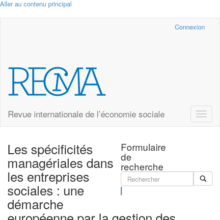
Aller au contenu principal
Cairn.info
Connexion
Revue internationale de l’économie sociale
Toggle
naviga
Les spécificités
Formulaire
de
managériales dans
recherche
les entreprises
sociales : une
Rechercher
démarche
européenne par la gestion des