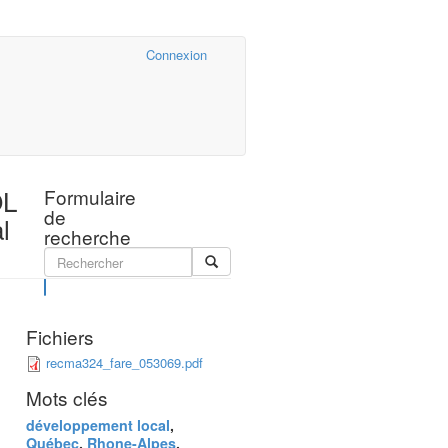
Cairn.info
Connexion
OL
Formulaire
de
l
recherche
Rechercher
Fichiers
recma324_fare_053069.pdf
Mots clés
développement local
,
Québec
,
Rhone-Alpes
,