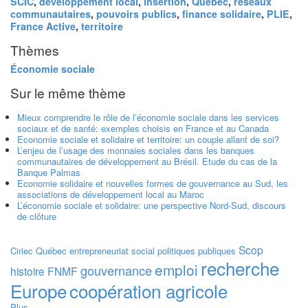
SCIC
,
développement local
,
insertion
,
Québec
,
réseaux
communautaires
,
pouvoirs publics
,
finance solidaire
,
PLIE
,
France Active
,
territoire
Thèmes
Économie sociale
Sur le même thème
Mieux comprendre le rôle de l’économie sociale dans les services
sociaux et de santé: exemples choisis en France et au Canada
Economie sociale et solidaire et territoire: un couple allant de soi?
L’enjeu de l’usage des monnaies sociales dans les banques
communautaires de développement au Brésil. Etude du cas de la
Banque Palmas
Economie solidaire et nouvelles formes de gouvernance au Sud, les
associations de développement local au Maroc
L’économie sociale et solidaire: une perspective Nord-Sud, discours
de clôture
Scop
Ciriec
Québec
entrepreneuriat social
politiques publiques
recherche
emploi
gouvernance
histoire
FNMF
Europe
coopération agricole
Plus