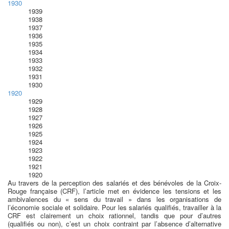
1930
1939
1938
1937
1936
1935
1934
1933
1932
1931
1930
1920
1929
1928
1927
1926
1925
1924
1923
1922
1921
1920
Au travers de la perception des salariés et des bénévoles de la Croix-
Rouge française (CRF), l’article met en évidence les tensions et les
ambivalences du « sens du travail » dans les organisations de
l’économie sociale et solidaire. Pour les salariés qualifiés, travailler à la
CRF est clairement un choix rationnel, tandis que pour d’autres
(qualifiés ou non), c’est un choix contraint par l’absence d’alternative