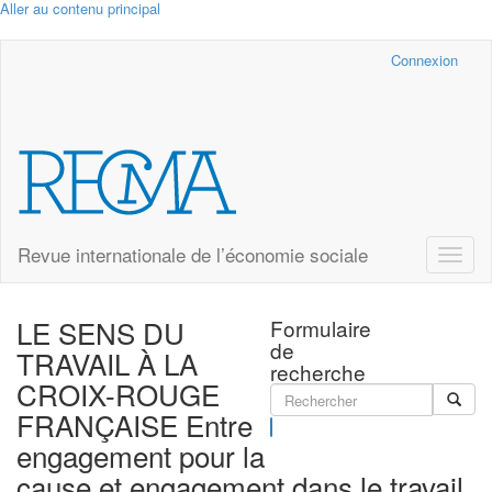
Aller au contenu principal
Cairn.info
Connexion
Revue internationale de l’économie sociale
Toggle
naviga
LE SENS DU
Formulaire
de
TRAVAIL À LA
recherche
CROIX-ROUGE
FRANÇAISE Entre
Rechercher
engagement pour la
cause et engagement dans le travail