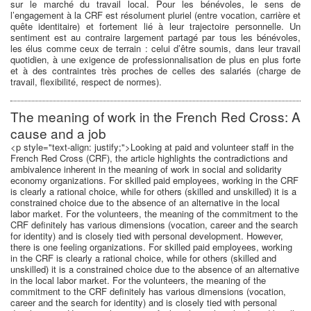
sur le marché du travail local. Pour les bénévoles, le sens de
l’engagement à la CRF est résolument pluriel (entre vocation, carrière et
quête identitaire) et fortement lié à leur trajectoire personnelle. Un
sentiment est au contraire largement partagé par tous les bénévoles,
les élus comme ceux de terrain : celui d’être soumis, dans leur travail
quotidien, à une exigence de professionnalisation de plus en plus forte
et à des contraintes très proches de celles des salariés (charge de
travail, flexibilité, respect de normes).
The meaning of work in the French Red Cross: A
cause and a job
<p style="text-align: justify;">Looking at paid and volunteer staff in the
French Red Cross (CRF), the article highlights the contradictions and
ambivalence inherent in the meaning of work in social and solidarity
economy organizations. For skilled paid employees, working in the CRF
is clearly a rational choice, while for others (skilled and unskilled) it is a
constrained choice due to the absence of an alternative in the local
labor market. For the volunteers, the meaning of the commitment to the
CRF definitely has various dimensions (vocation, career and the search
for identity) and is closely tied with personal development. However,
there is one feeling organizations. For skilled paid employees, working
in the CRF is clearly a rational choice, while for others (skilled and
unskilled) it is a constrained choice due to the absence of an alternative
in the local labor market. For the volunteers, the meaning of the
commitment to the CRF definitely has various dimensions (vocation,
career and the search for identity) and is closely tied with personal