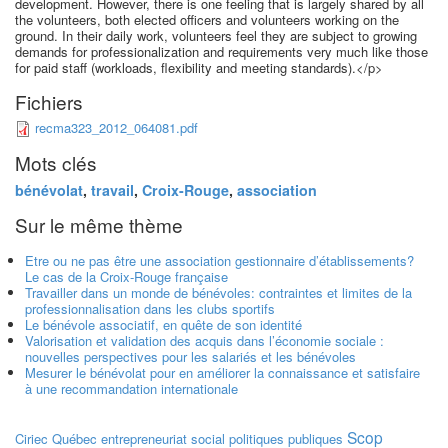
development. However, there is one feeling that is largely shared by all
the volunteers, both elected officers and volunteers working on the
ground. In their daily work, volunteers feel they are subject to growing
demands for professionalization and requirements very much like those
for paid staff (workloads, flexibility and meeting standards).</p>
Fichiers
recma323_2012_064081.pdf
Mots clés
bénévolat
,
travail
,
Croix-Rouge
,
association
Sur le même thème
Etre ou ne pas être une association gestionnaire d’établissements?
Le cas de la Croix-Rouge française
Travailler dans un monde de bénévoles: contraintes et limites de la
professionnalisation dans les clubs sportifs
Le bénévole associatif, en quête de son identité
Valorisation et validation des acquis dans l’économie sociale :
nouvelles perspectives pour les salariés et les bénévoles
Mesurer le bénévolat pour en améliorer la connaissance et satisfaire
à une recommandation internationale
Scop
Ciriec
Québec
entrepreneuriat social
politiques publiques