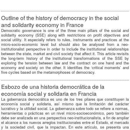
Outline of the history of democracy in the social
and solidarity economy in France
Democratic governance is one of the three main pillars of the social and
solidarity economy (SSE) along with restrictions on profit objectives and
social utility. It especially refers to rules, instruments and practices at the
micro-socio-economic level but should also be analysed from a neo-
institutionalist perspective in order to include the institutional relationships
between the state, market and civil society that affect it. This article revisits
the long-term history of the institutional transformations of the SSE by
exploring the tension between law and the contract on one hand and the
economy and society on the other. It identifies the ‘critical moments’ and
five cycles based on the metamorphoses of democracy.
Esbozo de una historia democrática de la
economía social y solidaria en Francia
La gobernanza democrática es uno de los tres pilares que constituyen la
economía social y solidaria, así mismo que la limitación del carácter
lucrativo y la utilidad social. La gobernanza sobre todo se refiere a normas,
herramientas o prácticas en un nivel micro-socioeconómico, pero también
debe ser analizada en una perspectiva neo-institucionalista, a fin de ampliar
el alcance a los nuevos arreglos institucionales entre el Estado, el mercado
y la sociedad civil, que la impactan. En este artículo, se presenta una