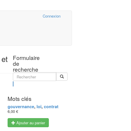
Cairn.info
Connexion
 et
Formulaire
de
recherche
Rechercher
Mots clés
gouvernance
,
loi
,
contrat
6,00 €
Ajouter au panier