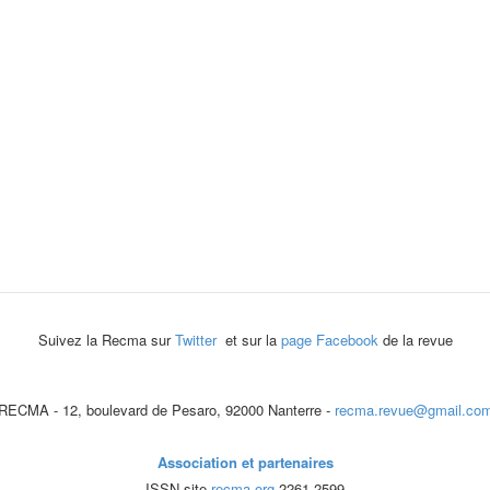
Suivez la Recma sur
Twitter
et sur la
page Facebook
de la revue
RECMA - 12, boulevard de Pesaro, 92000 Nanterre -
recma.revue@gmail.co
Association et partenaires
ISSN site
recma.org
2261-2599