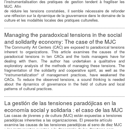
l’instrumentalisation des pratiques de gestion tendent à fragiliser les
MJC. Afin
de réduire les tensions constatées, il semble nécessaire de refonder
une réflexion sur la dynamique de la gouvernance dans le domaine de la
culture et les modalités locales des pratiques culturelles.
Managing the paradoxical tensions in the social
and solidarity economy: The case of the MJC
The Community Art Centers (CAC) are exposed to paradoxical tensions
inherent to organizations. This article examines the causes of the
paradoxical tensions in ten CACs and the tools managers have for
dealing with them. The author has undertaken a qualitative and
exploratory analysis of the methods of managing these tensions. The
fragmentation of the solidarity and cooperative spirit, as well as the
"instrumentalization" of management practices, have weakened the
CACs. To reduce the observed tensions, a sound thinking is needed
about the dynamics of governance in the field of culture and local
patterns of cultural practices.
La gestión de las tensiones paradójicas en la
economía social y solidaria : el caso de las MJC
Las casas de jóvenes y de cultura (MJC) están expuestas a tensiones
paradójicas inherentes a las organizaciones. El presente artículo
examina las causas de las tensiones paradójicas al seno de diez MJC