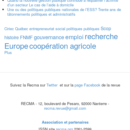
Quand la nouvelle gestion publique contribue à requalifier l’activité
d’un secteur Le cas de l’aide à domicile
Une ou des politiques publiques nationales de l’ESS? Trente ans de
tâtonnements politiques et administratifs
Scop
Ciriec
Québec
entrepreneuriat social
politiques publiques
recherche
emploi
gouvernance
histoire
FNMF
Europe
coopération agricole
Plus
Suivez la Recma sur
Twitter
et sur la
page Facebook
de la revue
RECMA - 12, boulevard de Pesaro, 92000 Nanterre -
recma.revue@gmail.com
Association et partenaires
ISSN site
recma.org
2261-2599