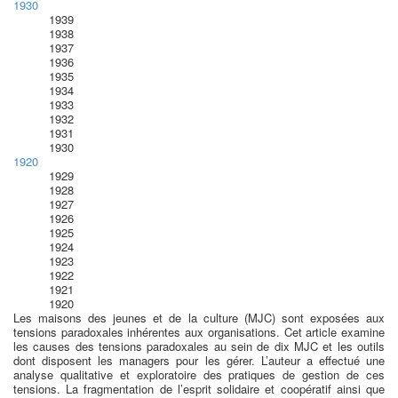
1930
1939
1938
1937
1936
1935
1934
1933
1932
1931
1930
1920
1929
1928
1927
1926
1925
1924
1923
1922
1921
1920
Les maisons des jeunes et de la culture (MJC) sont exposées aux
tensions paradoxales inhérentes aux organisations. Cet article examine
les causes des tensions paradoxales au sein de dix MJC et les outils
dont disposent les managers pour les gérer. L’auteur a effectué une
analyse qualitative et exploratoire des pratiques de gestion de ces
tensions. La fragmentation de l’esprit solidaire et coopératif ainsi que