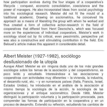
how participation evolves during the four stages of a cooperative’s
lifecycle : conquest, economic consolidation, coexistence and the
power of managers. He also incorporated ideas from social psychology
into his sociological research. Meister did not fit the mould of a
traditional academic. Drawing on sociometrics, he conceived his
approach as a means of liberating the group with whom he worked and
thus created a form of collective action-research in the field of
cooperatives that differed from Henri Desroche’s, which was focused
more on the experiences of individual cooperators. Meister’s work in
sociology stood out by its critical, even pessimistic, perspective yet
was also a constructive and stimulating contribution in the field. Eric
Belouet’s article makes this apparent in considerable detail.
Albert Meister (1927-1982), sociólogo
desilusionado de la utopia
Aunque Albert Meister es sin ninguna duda uno de los más grandes
sociólogos sobre los temas de la asociación y del cooperativismo, es
poco leído y estudiado. Interesándose a las asociaciones y
cooperativas con actividades muy diferentes – la vivienda, la industria,
el desarrollo rural, etc. – y en numerosos países (Italia, Francia, Israel,
Estados Unidos), ha introducido en el análisis de la asociación al
mismo tiempo la sociología de la acción, la sociología de las
organizaciones y el enfoque sociométrico. Desde 1969, Meister
distinguió la participación voluntaria y la participación provocada, para
comprender las formas de participación en la cooperativa y en un
proceso de desarrollo. Extendió su reflexión, estudiando los cambios de