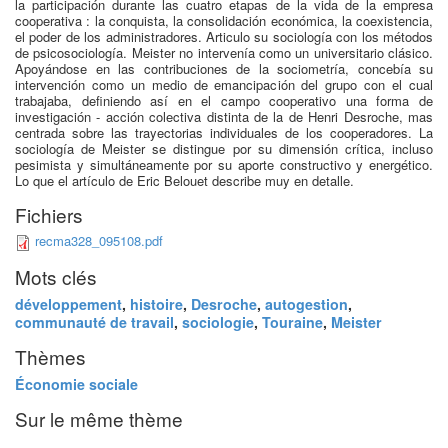
la participación durante las cuatro etapas de la vida de la empresa
cooperativa : la conquista, la consolidación económica, la coexistencia,
el poder de los administradores. Articulo su sociología con los métodos
de psicosociología. Meister no intervenía como un universitario clásico.
Apoyándose en las contribuciones de la sociometría, concebía su
intervención como un medio de emancipación del grupo con el cual
trabajaba, definiendo así en el campo cooperativo una forma de
investigación - acción colectiva distinta de la de Henri Desroche, mas
centrada sobre las trayectorias individuales de los cooperadores. La
sociología de Meister se distingue por su dimensión crítica, incluso
pesimista y simultáneamente por su aporte constructivo y energético.
Lo que el artículo de Eric Belouet describe muy en detalle.
Fichiers
recma328_095108.pdf
Mots clés
développement
,
histoire
,
Desroche
,
autogestion
,
communauté de travail
,
sociologie
,
Touraine
,
Meister
Thèmes
Économie sociale
Sur le même thème