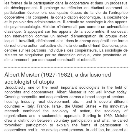
les formes de la participation dans la coopérative et dans un processus
de développement. Il prolonge sa réflexion en étudiant comment la
participation évolue lors des quatre étapes de la vie de l’entreprise
coopérative : la conquête, la consolidation économique, la coexistence
et le pouvoir des administrateurs. Il articule sa sociologie à des apports
de psychosociologie. Meister n’intervenait pas comme un universitaire
classique. S’appuyant sur les apports de la sociométrie, il concevait
son intervention comme un moyen d’émancipation du groupe avec
lequel il travaillait, définissant ainsi dans le champ coopératif une forme
de recherche-action collective distincte de celle d’Henri Desroche, plus
centrée sur les parcours individuels des coopérateurs. La sociologie de
Meister se singularise par sa dimension critique, voire pessimiste et,
simultanément, par son apport constructif et roboratif.
Albert Meister (1927-1982), a disillusioned
sociologist of utopia
Undoubtedly one of the most important sociologists in the field of
nonprofits and cooperatives, Albert Meister is not well known today.
Covering nonprofits and cooperatives across a broad range of sectors –
housing, industry, rural development, etc. – and in several different
countries – Italy, France, Israel, the United States – his innovative
research combined the sociology of action, the sociology of
organizations and a sociometric approach. Starting in 1969, Meister
drew a distinction between voluntary participation and what he called
“provoked” participation to explain the forms of participation in
cooperatives and in the development process. In addition, he looked at