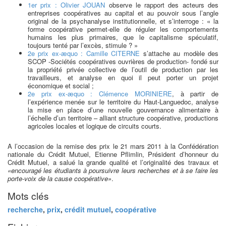
1er prix : Olivier JOUAN
observe le rapport des acteurs des
entreprises coopératives au capital et au pouvoir sous l’angle
original de la psychanalyse institutionnelle, et s’interroge : « la
forme coopérative permet-elle de réguler les comportements
humains les plus primaires, que le capitalisme spéculatif,
toujours tenté par l’excès, stimule ? »
2e prix ex-æquo : Camille CITERNE
s’attache au modèle des
SCOP -Sociétés coopératives ouvrières de production- fondé sur
la propriété privée collective de l’outil de production par les
travailleurs, et analyse en quoi il peut porter un projet
économique et social ;
2e prix ex-æquo : Clémence MORINIERE
, à partir de
l’expérience menée sur le territoire du Haut-Languedoc, analyse
la mise en place d’une nouvelle gouvernance alimentaire à
l’échelle d’un territoire – alliant structure coopérative, productions
agricoles locales et logique de circuits courts.
A l’occasion de la remise des prix le 21 mars 2011 à la Confédération
nationale du Crédit Mutuel, Etienne Pflimlin, Président d’honneur du
Crédit Mutuel, a salué la grande qualité et l’originalité des travaux et
«encouragé les étudiants à poursuivre leurs recherches et à se faire les
porte-voix de la cause coopérative»
.
Mots clés
recherche
,
prix
,
crédit mutuel
,
coopérative