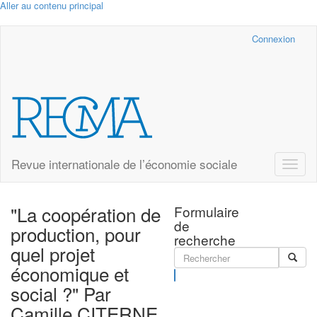
Aller au contenu principal
Cairn.info
Connexion
Revue internationale de l’économie sociale
Toggle
naviga
"La coopération de
Formulaire
de
production, pour
recherche
quel projet
économique et
Rechercher
social ?" Par
Camille CITERNE