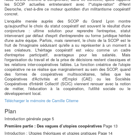
les SCOP actuelles entretenaient avec l'"utopie-ration" d'Henri
Desroche, c'est-à-dire ce moteur quotidien d'un militantisme coopératif
concret.
L'enquête menée auprès des SCOP du Grand Lyon montre
qu'aujourd'hui le choix du statut coopératif est souvent le résultat d'une
conjoncture : ultime solution pour reprendre l'entreprise, statut
intervenant par défaut d'esprit d'entreprendre ou forme juridique héritée
d'une autre équipe. Parfois, mais rarement, le choix de la SCOP est le
fruit de l'imaginaire séduisant qu'elle a su représenter à un moment à
ses créateurs. L'héritage coopératif est vécu comme un cadre
d'entreprise participatif, avantageux pour les salariés. Mais
l'organisation du travail et de la prise de décisions restent classiques et
les relations inter-coopératives faibles. La fonction créatrice de l'utopie
coopérative ne se réalise que marginalement au sein des SCOP, quand
des formes de coopératives multisociétaires, telles que les
Coopératives d'Activités et d'Emploi (CAE) ou les Sociétés
Coopératives d'Intérêt Collectif (SCIC) viennent renouer avec la notion
de métier, l'éducation à la coopération, l'utilité sociale ou le
développement local.
Téléch
arger le mémoire de Camille Citerne
Plan
Introduction générale page 5
Première partie : Des vagues d’utopies coopératives
Page 13
Introduction : Utopies théoriques et utopies pratiques Page 14