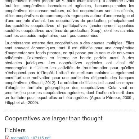
coopératives mères (contre 45 % dans leurs filiales). Il concerne avant
tout les coopératives bancaires et agricoles, beaucoup moins les
coopératives de consommateurs, où les coopérateurs sont les clients,
et les coopératives de commerçants regroupés autour d’une enseigne et
d’une centrale d’achat. Les coopératives de production, principalement
des sociétés coopératives et participatives (anciennement appelées
sociétés coopératives ouvrières de production, Scop), dont les salariés
sont les associés majoritaires, sont peu concernées.
La croissance externe des coopératives a des causes multiples. Elles
sont souvent économiques, tant il est difficile pour une coopérative
d’augmenter ses fonds propres, ce qui passe par la venue de nouveaux
adhérents. L’extension en interne se heurte parfois aussi à des
obstacles juridiques. Les coopératives agricoles ont ainsi été
encouragées à filialiser les activités de transformation pour qu’elles
n’échappent pas à l’impôt. L’attrait de meilleurs salaires a également
constitué une motivation pour une partie des dirigeants des banques
coopératives (Bisault, 2012). La création de filiales est aussi un moyen
d’élargir le territoire géographique des coopératives. Cela vaut en
premier lieu pour les coopératives agricoles, dont l’action s’inscrit dans
un territoire pour lequel elles ont été agréées (Agreste-Primeur, 2009 ;
Filippi et al., 2009).
Cooperatives are larger than thought
Fichiers
recma330_107115.pdf