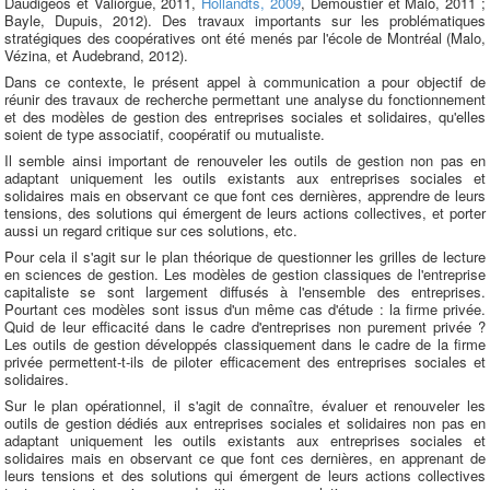
Daudigeos et Valiorgue, 2011,
Hollandts, 2009
, Demoustier et Malo, 2011 ;
Bayle, Dupuis, 2012). Des travaux importants sur les problématiques
stratégiques des coopératives ont été menés par l'école de Montréal (Malo,
Vézina, et Audebrand, 2012).
Dans ce contexte, le présent appel à communication a pour objectif de
réunir des travaux de recherche permettant une analyse du fonctionnement
et des modèles de gestion des entreprises sociales et solidaires, qu'elles
soient de type associatif, coopératif ou mutualiste.
Il semble ainsi important de renouveler les outils de gestion non pas en
adaptant uniquement les outils existants aux entreprises sociales et
solidaires mais en observant ce que font ces dernières, apprendre de leurs
tensions, des solutions qui émergent de leurs actions collectives, et porter
aussi un regard critique sur ces solutions, etc.
Pour cela il s'agit sur le plan théorique de questionner les grilles de lecture
en sciences de gestion. Les modèles de gestion classiques de l'entreprise
capitaliste se sont largement diffusés à l'ensemble des entreprises.
Pourtant ces modèles sont issus d'un même cas d'étude : la firme privée.
Quid de leur efficacité dans le cadre d'entreprises non purement privée ?
Les outils de gestion développés classiquement dans le cadre de la firme
privée permettent-t-ils de piloter efficacement des entreprises sociales et
solidaires.
Sur le plan opérationnel, il s'agit de connaître, évaluer et renouveler les
outils de gestion dédiés aux entreprises sociales et solidaires non pas en
adaptant uniquement les outils existants aux entreprises sociales et
solidaires mais en observant ce que font ces dernières, en apprenant de
leurs tensions et des solutions qui émergent de leurs actions collectives