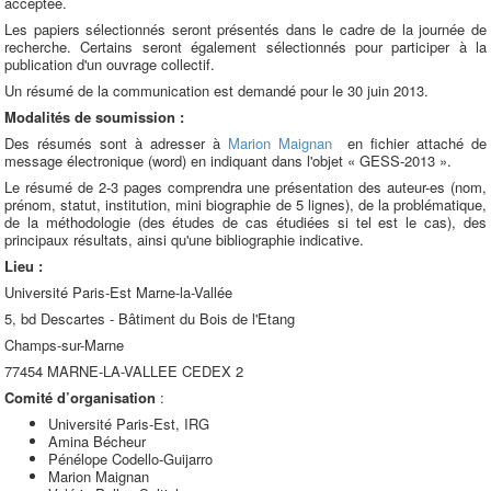
acceptée.
Les papiers sélectionnés seront présentés dans le cadre de la journée de
recherche. Certains seront également sélectionnés pour participer à la
publication d'un ouvrage collectif.
Un résumé de la communication est demandé pour le 30 juin 2013.
Modalités de soumission :
Des résumés sont à adresser à
Marion Maignan
en fichier attaché de
message électronique (word) en indiquant dans l'objet « GESS-2013 ».
Le résumé de 2-3 pages comprendra une présentation des auteur-es (nom,
prénom, statut, institution, mini biographie de 5 lignes), de la problématique,
de la méthodologie (des études de cas étudiées si tel est le cas), des
principaux résultats, ainsi qu'une bibliographie indicative.
Lieu :
Université Paris-Est Marne-la-Vallée
5, bd Descartes - Bâtiment du Bois de l'Etang
Champs-sur-Marne
77454 MARNE-LA-VALLEE CEDEX 2
Comité d’organisation
:
Université Paris-Est, IRG
Amina Bécheur
Pénélope Codello-Guijarro
Marion Maignan