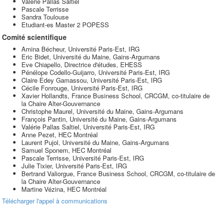
Valérie Pallas Saltiel
Pascale Terrisse
Sandra Toulouse
Etudiant-es Master 2 POPESS
Comité scientifique
Amina Bécheur, Université Paris-Est, IRG
Eric Bidet, Université du Maine, Gains-Argumans
Eve Chiapello, Directrice d'études, EHESS
Pénélope Codello-Guijarro, Université Paris-Est, IRG
Claire Edey Gamassou, Université Paris-Est, IRG
Cécile Fonrouge, Université Paris-Est, IRG
Xavier Hollandts, France Business School, CRCGM, co-titulaire de
la Chaire Alter-Gouvernance
Christophe Maurel, Université du Maine, Gains-Argumans
François Pantin, Université du Maine, Gains-Argumans
Valérie Pallas Saltiel, Université Paris-Est, IRG
Anne Pezet, HEC Montréal
Laurent Pujol, Université du Maine, Gains-Argumans
Samuel Sponem, HEC Montréal
Pascale Terrisse, Université Paris-Est, IRG
Julie Tixier, Université Paris-Est, IRG
Bertrand Valiorgue, France Business School, CRCGM, co-titulaire de
la Chaire Alter-Gouvernance
Martine Vézina, HEC Montréal
Télécharger l'appel à communications