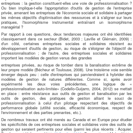
entreprises : la gestion constituent-elles une voie de professionnalisation ?
Ou bien implique-t-elle l'appropriation d'outils de gestion de l'entreprise
privée, amenant les entreprises de l'économie sociale et solidaire à partager
les mêmes objectifs d'optimisation des ressources et à s'aligner sur leurs
pratiques, l'isomorphisme instrumental entraînant un isomorphisme
managérial ?
Par rapport à ces questions, deux tendances majeures ont été identifiées
classiquement dans ce secteur (Bidet, 2003 ; Laville et Glémain, 2009) :
d'un côté, certaines entreprises sociales et solidaires résistent au
développement d'outils de gestion, au risque de s'éloigner de l'objectif de
professionnalisation ; de l'autre, des entreprises sociales et solidaires
importent les modèles de gestion venus des grandes
entreprises privées, au risque de tomber dans la banalisation extrême de
leur propre modèle (Bécheur et Toulouse, 2008). Une troisième voie semble
émerger depuis peu : celle d'entreprises qui parviendraient à hybrider des
modèles de gestion de natures différentes. Comme si, après avoir
expérimenté les deux voies précédentes, une logique de «
professionnalisation auto-limitée» (Codello-Guijarro, 2004, 2012) se mettait
en place : entre résistance aux outils de gestion et banalisation par les
outils de gestion, des pratiques de gestion alliant le souci de
professionnalisation à celui d'un pilotage respectant des objectifs de
performance globale (utilité sociale, efficacité économique, respect de
l'environnement et des parties prenantes, etc.).
De nombreux travaux ont été menés au Canada et en Europe pour étudier
les spécificités de ces entreprises sociales et solidaires voire des outils de
gestion qui seraient pertinents pour elles (parmi les plus récents : Acquier,