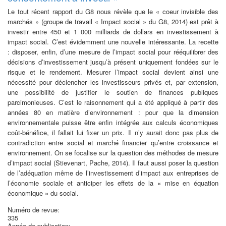
Le tout récent rapport du G8 nous révèle que le « coeur invisible
des
marchés » (groupe de travail « Impact social » du G8, 2014) est
prêt à
investir entre 450 et 1 000 milliards de dollars en investissement
à
impact social. C’est évidemment une nouvelle intéressante. La recette
:
disposer, enfin, d’une mesure de l’impact social pour rééquilibrer des
décisions
d’investissement jusqu’à présent uniquement fondées sur le
risque
et le rendement. Mesurer l’impact social devient ainsi une
nécessité pour
déclencher les investisseurs privés et, par extension,
une possibilité de justifier
le soutien de finances publiques
parcimonieuses. C’est le raisonnement
qui a été appliqué à partir des
années 80 en matière d’environnement : pour
que la dimension
environnementale puisse être enfin intégrée aux calculs
économiques
coût-bénéfice, il fallait lui fixer un prix.
Il n’y aurait donc pas plus de
contradiction entre social et marché financier
qu’entre croissance et
environnement. On se focalise sur la question des
méthodes de mesure
d’impact social (Stievenart, Pache, 2014). Il
faut aussi poser la question
de l’adéquation même de l’investissement
d’impact aux entreprises de
l’économie sociale et anticiper les effets
de la « mise en équation
économique » du social.
Numéro de revue:
335
Année de publication: