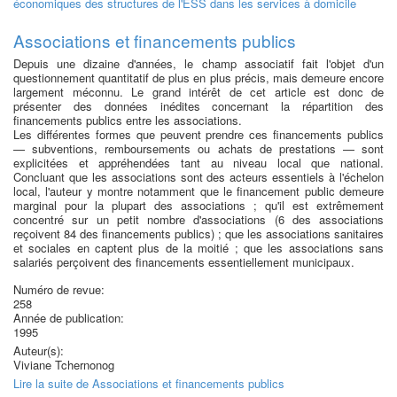
économiques des structures de l'ESS dans les services à domicile
Associations et financements publics
Depuis une dizaine d'années, le champ associatif fait l'objet d'un
questionnement quantitatif de plus en plus précis, mais demeure encore
largement méconnu. Le grand intérêt de cet article est donc de
présenter des données inédites concernant la répartition des
financements publics entre les associations.
Les différentes formes que peuvent prendre ces financements publics
— subventions, remboursements ou achats de prestations — sont
explicitées et appréhendées tant au niveau local que national.
Concluant que les associations sont des acteurs essentiels à l'échelon
local, l'auteur y montre notamment que le financement public demeure
marginal pour la plupart des associations ; qu'il est extrêmement
concentré sur un petit nombre d'associations (6 des associations
reçoivent 84 des financements publics) ; que les associations sanitaires
et sociales en captent plus de la moitié ; que les associations sans
salariés perçoivent des financements essentiellement municipaux.
Numéro de revue:
258
Année de publication:
1995
Auteur(s):
Viviane Tchernonog
Lire la suite
de Associations et financements publics