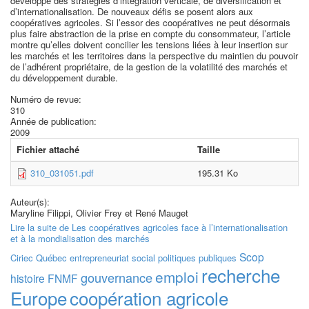
développé des stratégies d’intégration verticale, de diversification et
d’internationalisation. De nouveaux défis se posent alors aux
coopératives agricoles. Si l’essor des coopératives ne peut désormais
plus faire abstraction de la prise en compte du consommateur, l’article
montre qu’elles doivent concilier les tensions liées à leur insertion sur
les marchés et les territoires dans la perspective du maintien du pouvoir
de l’adhérent propriétaire, de la gestion de la volatilité des marchés et
du développement durable.
Numéro de revue:
310
Année de publication:
2009
Fichier attaché
Taille
310_031051.pdf
195.31 Ko
Auteur(s):
Maryline Filippi, Olivier Frey et René Mauget
Lire la suite
de Les coopératives agricoles face à l’internationalisation
et à la mondialisation des marchés
Scop
Ciriec
Québec
entrepreneuriat social
politiques publiques
recherche
emploi
gouvernance
histoire
FNMF
Europe
coopération agricole