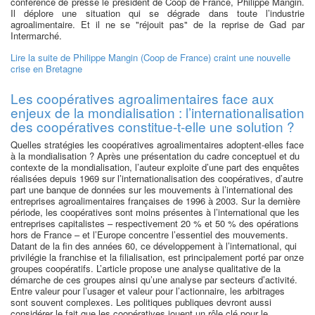
conférence de presse le président de Coop de France, Philippe Mangin.
Il déplore une situation qui se dégrade dans toute l’industrie
agroalimentaire. Et il ne se "réjouit pas" de la reprise de Gad par
Intermarché.
Lire la suite
de Philippe Mangin (Coop de France) craint une nouvelle
crise en Bretagne
Les coopératives agroalimentaires face aux
enjeux de la mondialisation : l’internationalisation
des coopératives constitue-t-elle une solution ?
Quelles stratégies les coopératives agroalimentaires adoptent-elles face
à la mondialisation ? Après une présentation du cadre conceptuel et du
contexte de la mondialisation, l’auteur exploite d’une part des enquêtes
réalisées depuis 1969 sur l’internationalisation des coopératives, d’autre
part une banque de données sur les mouvements à l’international des
entreprises agroalimentaires françaises de 1996 à 2003. Sur la dernière
période, les coopératives sont moins présentes à l’international que les
entreprises capitalistes – respectivement 20 % et 50 % des opérations
hors de France – et l’Europe concentre l’essentiel des mouvements.
Datant de la fin des années 60, ce développement à l’international, qui
privilégie la franchise et la filialisation, est principalement porté par onze
groupes coopératifs. L’article propose une analyse qualitative de la
démarche de ces groupes ainsi qu’une analyse par secteurs d’activité.
Entre valeur pour l’usager et valeur pour l’actionnaire, les arbitrages
sont souvent complexes. Les politiques publiques devront aussi
considérer le fait que les coopératives jouent un rôle clé pour le