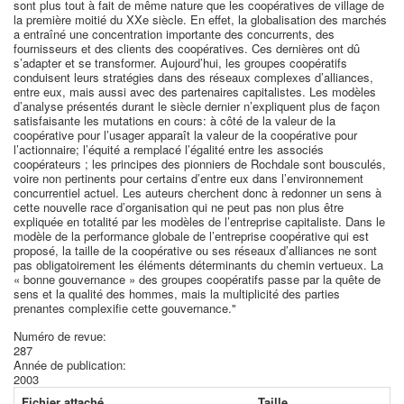
sont plus tout à fait de même nature que les coopératives de village de
la première moitié du XXe siècle. En effet, la globalisation des marchés
a entraîné une concentration importante des concurrents, des
fournisseurs et des clients des coopératives. Ces dernières ont dû
s’adapter et se transformer. Aujourd’hui, les groupes coopératifs
conduisent leurs stratégies dans des réseaux complexes d’alliances,
entre eux, mais aussi avec des partenaires capitalistes. Les modèles
d’analyse présentés durant le siècle dernier n’expliquent plus de façon
satisfaisante les mutations en cours: à côté de la valeur de la
coopérative pour l’usager apparaît la valeur de la coopérative pour
l’actionnaire; l’équité a remplacé l’égalité entre les associés
coopérateurs ; les principes des pionniers de Rochdale sont bousculés,
voire non pertinents pour certains d’entre eux dans l’environnement
concurrentiel actuel. Les auteurs cherchent donc à redonner un sens à
cette nouvelle race d’organisation qui ne peut pas non plus être
expliquée en totalité par les modèles de l’entreprise capitaliste. Dans le
modèle de la performance globale de l’entreprise coopérative qui est
proposé, la taille de la coopérative ou ses réseaux d’alliances ne sont
pas obligatoirement les éléments déterminants du chemin vertueux. La
« bonne gouvernance » des groupes coopératifs passe par la quête de
sens et la qualité des hommes, mais la multiplicité des parties
prenantes complexifie cette gouvernance."
Numéro de revue:
287
Année de publication:
2003
Fichier attaché
Taille