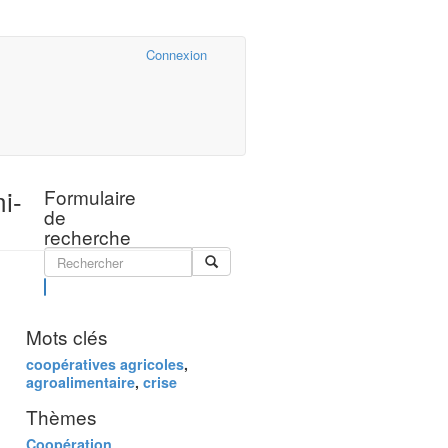
Cairn.info
Connexion
i-
Formulaire
de
recherche
Rechercher
Mots clés
coopératives agricoles
,
agroalimentaire
,
crise
Thèmes
Coopération