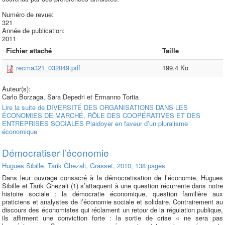
Numéro de revue:
321
Année de publication:
2011
Fichier attaché
Taille
recma321_032049.pdf
199.4 Ko
Auteur(s):
Carlo Borzaga, Sara Depedri et Ermanno Tortia
Lire la suite
de DIVERSITÉ DES ORGANISATIONS DANS LES
ÉCONOMIES DE MARCHÉ, RÔLE DES COOPÉRATIVES ET DES
ENTREPRISES SOCIALES Plaidoyer en faveur d’un pluralisme
économique
Démocratiser l’économie
Hugues Sibille, Tarik Ghezali, Grasset, 2010, 138 pages
Dans leur ouvrage consacré à la démocratisation de l’économie, Hugues
Sibille et Tarik Ghezali (1) s’attaquent à une question récurrente dans notre
histoire sociale : la démocratie économique, question familière aux
praticiens et analystes de l’économie sociale et solidaire. Contrairement au
discours des économistes qui réclament un retour de la régulation publique,
ils affirment une conviction forte : la sortie de crise « ne sera pas