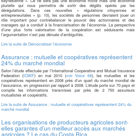
keynésienne ». Ce ne sera pas une économie mixte mais une économie
plurielle qui nous permettra de sortir des dégâts opérés par les
dérégulations. Dans ces nouvelles « régulations citoyennes et
entrepreneuriales » (p. 10), les sociétés de personnes devraient jouer un
rôle important pour contrebalancer le pouvoir des actionnaires et des
managers qui a conduit à la financiarisation de l’économie. La perspective
d’une plus forte valorisation de la coopération est séduisante mais
l’argumentation n’est pas dénuée d’ambiguïtés.
Lire la suite
de Démocratiser l’économie
Assurance : mutuelle et coopératives représentent
24% du marché mondial
Selon l’étude effectuée par l’International Cooperative and Mutual Insurance
Federation (
ICMIF
) en mai 2010 (
voir Voice 68
), les mutuelles et les
coopératives représentent en 2008 près d’un quart du marché mondial de
l’assurance, en progression par rapport à 2008. L'étude porte sur 70 pays et
compile les informations transmises par près de 2 750 assureurs
mutualistes et coopératifs.
Lire la suite
de Assurance : mutuelle et coopératives représentent 24% du
marché mondial
Les organisations de producteurs agricoles sont-
elles garantes d’un meilleur accès aux marchés
agricoles ? Le cas du Costa Rica