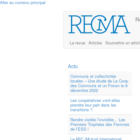
Aller au contenu principal
R
La revue
Articles
Soumettre un artic
Actu
Communs et collectivités
locales – Une étude de La Coop
des Communs et un Forum le 8
décembre 2022
Les coopératives vont-elles
prendre leur part dans les
transitions ?
Rendre visible l’invisible... Les
Premiers Trophées des Femmes
de l’ESS !
Le MIC (Mutual International