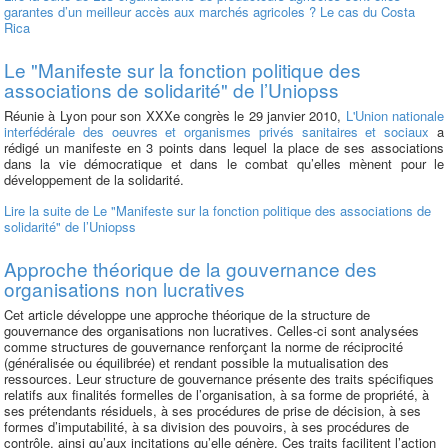
garantes d’un meilleur accès aux marchés agricoles ? Le cas du Costa
Rica
Le "Manifeste sur la fonction politique des
associations de solidarité" de l’Uniopss
Réunie à Lyon pour son XXXe congrès le 29 janvier 2010,
L'Union nationale
interfédérale des oeuvres et organismes privés sanitaires et sociaux
a
rédigé un manifeste en 3 points dans lequel la place de ses associations
dans la vie démocratique et dans le combat qu’elles mènent pour le
développement de la solidarité.
Lire la suite
de Le "Manifeste sur la fonction politique des associations de
solidarité" de l’Uniopss
Approche théorique de la gouvernance des
organisations non lucratives
Cet article développe une approche théorique de la structure de
gouvernance des organisations non lucratives. Celles-ci sont analysées
comme structures de gouvernance renforçant la norme de réciprocité
(généralisée ou équilibrée) et rendant possible la mutualisation des
ressources. Leur structure de gouvernance présente des traits spécifiques
relatifs aux finalités formelles de l’organisation, à sa forme de propriété, à
ses prétendants résiduels, à ses procédures de prise de décision, à ses
formes d’imputabilité, à sa division des pouvoirs, à ses procédures de
contrôle, ainsi qu’aux incitations qu’elle génère. Ces traits facilitent l’action