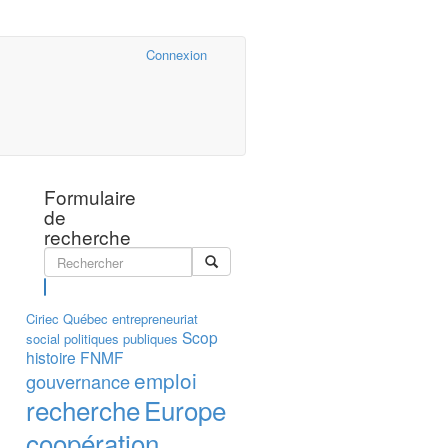
Cairn.info
Connexion
Formulaire
de
recherche
Rechercher
Ciriec
Québec
entrepreneuriat
Scop
social
politiques publiques
histoire
FNMF
emploi
gouvernance
recherche
Europe
coopération