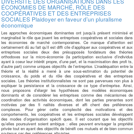
DIVERSITÉ DES ORGANISATIONS DANS LES
ÉCONOMIES DE MARCHÉ, RÔLE DES
COOPÉRATIVES ET DES ENTREPRISES
SOCIALES Plaidoyer en faveur d’un pluralisme
économique
Les approches économiques dominantes ont jusqu’à présent minimisé et
marginalisé le rôle que jouent les entreprises coopératives et sociales dans
les économies de marché contemporaines. Ce manque d’attention est
certainement dû au fait qu’il est diffi cile d’appliquer aux coopératives et aux
entreprises sociales deux des présupposés fondateurs des théories
orthodoxes sur la micro-économie (la participation exclusive d’individus
ayant à coeur leur intérêt propre, d’une part, et la maximisation des profi ts,
d’autre part) comme uniques objectifs de l’entreprise. L’inadéquation entre la
théorie et la réalité a mené à une sous-estimation du potentiel de
croissance, du poids et du rôle des coopératives et des entreprises
sociales. Les théories institutionnalistes ne sont pas parvenues non plus à
expliquer la persistance et la croissance de ce type d’entreprise. Ainsi,
nous proposons d’élargir les hypothèses des modèles économiques
dominants et de considérer les entreprises comme des mécanismes de
coordination des activités économiques, dont les parties prenantes sont
motivées par des fi nalités diverses et affi chent des préférences
complexes. Pour gérer cette complexité des motivations et des
comportements, les coopératives et les entreprises sociales développent
des modes d’organisation spécifi ques. Il est courant que les objectifs
qu’elles poursuivent soient ambigus : elles peuvent envisager la propriété
privée tout en ayant des objectifs de bénéfi ces mutuels et de bien commun
soutenus par des préférences altruistes.