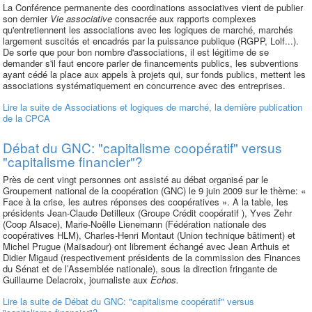
La Conférence permanente des coordinations associatives vient de publier
son dernier
Vie associative
consacrée aux rapports complexes
qu'entretiennent les associations avec les logiques de marché, marchés
largement suscités et encadrés par la puissance publique (RGPP, Lolf...).
De sorte que pour bon nombre d'associations, il est légitime de se
demander s'il faut encore parler de financements publics, les subventions
ayant cédé la place aux appels à projets qui, sur fonds publics, mettent les
associations systématiquement en concurrence avec des entreprises.
Lire la suite
de Associations et logiques de marché, la dernière publication
de la CPCA
Débat du GNC: "capitalisme coopératif" versus
"capitalisme financier"?
Près de cent vingt personnes ont assisté au débat organisé par le
Groupement national de la coopération (GNC) le 9 juin 2009 sur le thème: «
Face à la crise, les autres réponses des coopératives ». A la table, les
présidents Jean-Claude Detilleux (Groupe Crédit coopératif ), Yves Zehr
(Coop Alsace), Marie-Noëlle Lienemann (Fédération nationale des
coopératives HLM), Charles-Henri Montaut (Union technique bâtiment) et
Michel Prugue (Maïsadour) ont librement échangé avec Jean Arthuis et
Didier Migaud (respectivement présidents de la commission des Finances
du Sénat et de l’Assemblée nationale), sous la direction fringante de
Guillaume Delacroix, journaliste aux
Echos.
Lire la suite
de Débat du GNC: "capitalisme coopératif" versus