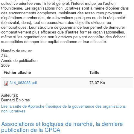
collective orientée vers l’intérêt général, l’intérêt mutuel ou l’action
tribunitienne. Les organisations non lucratives sont à même d’opérer dans
des environnements complexes, mobilisant des ressources provenant
d’opérations marchandes, de subventions publiques ou de la réciprocité
(bénévolat, dons), tout en poursuivant des objectifs civiques ou
démocratiques. Leur structure de gouvernance leur permet de demeurer
comparativement plus efficaces que d’autres formes organisationnelles,
même si les organisations non lucratives peuvent connaître des échecs
susceptibles de saper leur capital-confiance et leur efficacité.
Numéro de revue:
314
Année de publication:
2009
Fichier attaché
Taille
314_063083.pdf
73.07 Ko
Auteur(s):
Bernard Enjolras
Lire la suite
de Approche théorique de la gouvernance des organisations
non lucratives
Associations et logiques de marché, la dernière
publication de la CPCA