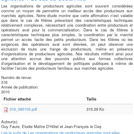
Les organisations de producteurs agricoles sont souvent considérées
comme un moyen de permettre un meilleur accès des producteurs aux
marchés agricoles. Notre étude montre que cette affirmation n’est valable
que dans le cas de filières présentant des caractéristiques techniques
relativement complexes, nécessitant une coordination entre producteurs et
opérateurs aval pour la commercialisation. Dans le cas de filières à
caractéristiques techniques plus simples, la coordination par le marché
permet un accès facile des petits producteurs. Dans les filières où les
exigences des opérateurs aval sont élevées, on peut observer une
exclusion de toute une frange de producteurs, même en présence
d’organisations de producteurs agricoles. Nos résultats militent ainsi pour
une attention accrue des pouvoirs publics aux formes collectives
d’organisation et le développement de politiques publiques à même de
faciliter l’accès des producteurs familiaux aux marchés agricoles.
Numéro de revue:
316
Année de publication:
2010
Fichier attaché
Taille
316_085105.pdf
315.29 Ko
Auteur(s):
Guy Faure, Elodie Maître D’Hôtel et Jean-François le Coq
Lire la suite
de Les organisations de producteurs agricoles sont-elles