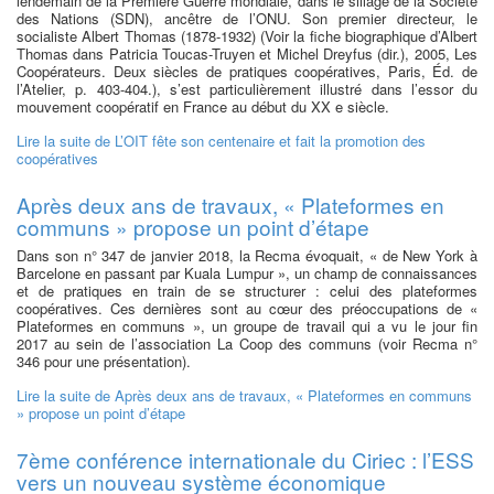
lendemain de la Première Guerre mondiale, dans le sillage de la Société
des Nations (SDN), ancêtre de l’ONU. Son premier directeur, le
socialiste Albert Thomas (1878-1932) (Voir la fiche biographique d’Albert
Thomas dans Patricia Toucas-Truyen et Michel Dreyfus (dir.), 2005, Les
Coopérateurs. Deux siècles de pratiques coopératives, Paris, Éd. de
l’Atelier, p. 403-404.), s’est particulièrement illustré dans l’essor du
mouvement coopératif en France au début du XX e siècle.
Lire la suite
de L’OIT fête son centenaire et fait la promotion des
coopératives
Après deux ans de travaux, « Plateformes en
communs » propose un point d’étape
Dans son n° 347 de janvier 2018, la Recma évoquait, « de New York à
Barcelone en passant par Kuala Lumpur », un champ de connaissances
et de pratiques en train de se structurer : celui des plateformes
coopératives. Ces dernières sont au cœur des préoccupations de «
Plateformes en communs », un groupe de travail qui a vu le jour fin
2017 au sein de l’association La Coop des communs (voir Recma n°
346 pour une présentation).
Lire la suite
de Après deux ans de travaux, « Plateformes en communs
» propose un point d’étape
7ème conférence internationale du Ciriec : l’ESS
vers un nouveau système économique