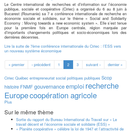
Le Centre international de recherches et d’information sur l’économie
publique, sociale et coopérative (Ciriec) a organisé du 6 au 8 juin à
Bucarest (Roumanie) sa 7 e conférence internationale de recherche en
économie sociale et solidaire, sur le thème « Social and Solidarity
Economy : Moving towards a new economic system ». Elle s’est tenue
pour la première fois en Europe centrale, région marquée par
d’importants changements politiques et socio-économiques lors des
dernières décennies.
Lire la suite
de 7ème conférence internationale du Ciriec : l’ESS vers
un nouveau système économique
« premier
‹ précédent
1
2
3
suivant ›
dernier »
Scop
Ciriec
Québec
entrepreneuriat social
politiques publiques
recherche
emploi
gouvernance
histoire
FNMF
Europe
coopération agricole
Plus
Sur le même thème
Sortie du rapport du Bureau International du Travail sur « Le
travail décent et l’économie sociale et solidaire (ESS) »
« Planète coopérative » célèbre la loi de 1947 et l’attractivité de