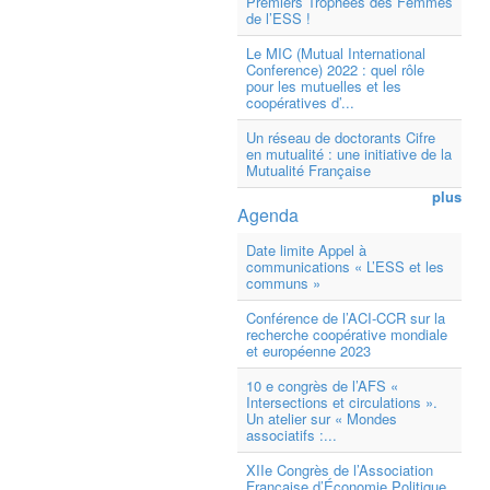
Premiers Trophées des Femmes
de l’ESS !
Le MIC (Mutual International
Conference) 2022 : quel rôle
pour les mutuelles et les
coopératives d’...
Un réseau de doctorants Cifre
en mutualité : une initiative de la
Mutualité Française
plus
Agenda
Date limite Appel à
communications « L’ESS et les
communs »
Conférence de l’ACI-CCR sur la
recherche coopérative mondiale
et européenne 2023
10 e congrès de l’AFS «
Intersections et circulations ».
Un atelier sur « Mondes
associatifs :...
XIIe Congrès de l’Association
Française d’Économie Politique