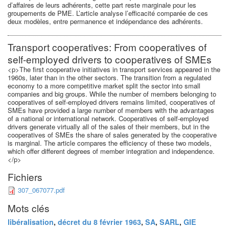
d’affaires de leurs adhérents, cette part reste marginale pour les
groupements de PME. L’article analyse l’efficacité comparée de ces
deux modèles, entre permanence et indépendance des adhérents.
Transport cooperatives: From cooperatives of
self-employed drivers to cooperatives of SMEs
<p>The first cooperative initiatives in transport services appeared in the
1960s, later than in the other sectors. The transition from a regulated
economy to a more competitive market split the sector into small
companies and big groups. While the number of members belonging to
cooperatives of self-employed drivers remains limited, cooperatives of
SMEs have provided a large number of members with the advantages
of a national or international network. Cooperatives of self-employed
drivers generate virtually all of the sales of their members, but in the
cooperatives of SMEs the share of sales generated by the cooperative
is marginal. The article compares the efficiency of these two models,
which offer different degrees of member integration and independence.
</p>
Fichiers
307_067077.pdf
Mots clés
libéralisation
,
décret du 8 février 1963
,
SA
,
SARL
,
GIE